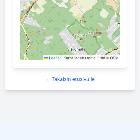
Leaflet
|
Kartta ladattu rental.fi:stä © OSM
← Takaisin etusivulle