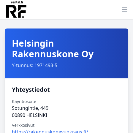
Ava
Helsingin
Rakennuskone Oy
Y-tunnus: 1971493-5
Yhteystiedot
Käyntiosoite
Sotungintie, 449
00890 HELSINKI
Verkkosivut
https://rakennuskonevuokraus.fi/