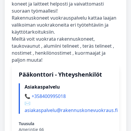
koneet ja laitteet helposti ja vaivattomasti
suoraan työmaallesi!
Rakennuskoneet vuokrauspalvelu kattaa laajan
valikoiman vuokrakoneita eri työtehtäviin ja
käyttötarkoituksiin.
Meiltä voit vuokrata rakennuskoneet,
taukovaunut , alumiini telineet , teräs telineet ,
nostimet , henkilönostimet , kuormaajat ja
paljon muuta!
Pääkonttori - Yhteyshenkilöt
Asiakaspalvelu
📞 +358400995018
✉️
asiakaspalvelu@rakennuskonevuokraus.fi
Tuusula
Amerintie 66