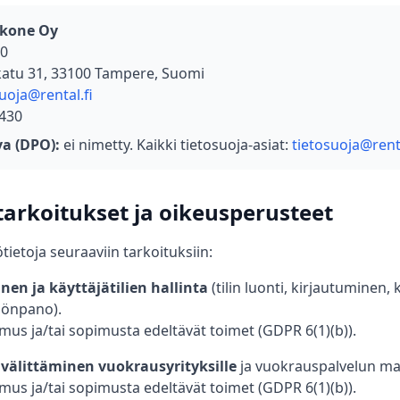
skone Oy
-0
atu 31, 33100 Tampere, Suomi
uoja@rental.fi
430
a (DPO):
ei nimetty. Kaikki tietosuoja-asiat:
tietosuoja@renta
 tarkoitukset ja oikeusperusteet
ietoja seuraaviin tarkoituksiin:
nen ja käyttäjätilien hallinta
(tilin luonti, kirjautuminen,
öönpano).
mus ja/tai sopimusta edeltävät toimet (GDPR 6(1)(b)).
välittäminen vuokrausyrityksille
ja vuokrauspalvelun ma
mus ja/tai sopimusta edeltävät toimet (GDPR 6(1)(b)).