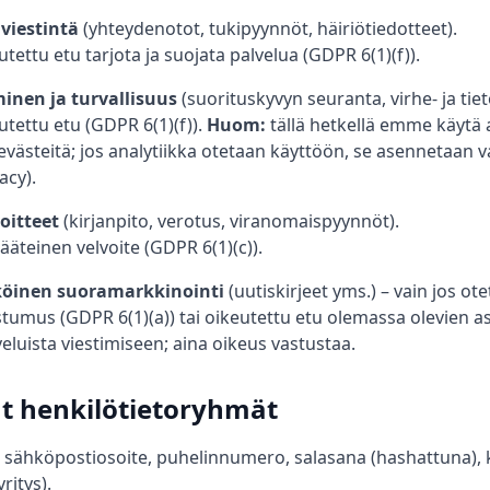
 viestintä
(yhteydenotot, tukipyynnöt, häiriötiedotteet).
tettu etu tarjota ja suojata palvelua (GDPR 6(1)(f)).
inen ja turvallisuus
(suorituskyvyn seuranta, virhe- ja tiet
tettu etu (GDPR 6(1)(f)).
Huom:
tällä hetkellä emme käytä a
evästeitä; jos analytiikka otetaan käyttöön, se asennetaan 
acy).
oitteet
(kirjanpito, verotus, viranomaispyynnöt).
ääteinen velvoite (GDPR 6(1)(c)).
öinen suoramarkkinointi
(uutiskirjeet yms.) – vain jos ot
tumus (GDPR 6(1)(a)) tai oikeutettu etu olemassa olevien a
eluista viestimiseen; aina oikeus vastustaa.
ät henkilötietoryhmät
 sähköpostiosoite, puhelinnumero, salasana (hashattuna), k
ritys).