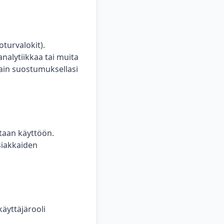
oturvalokit).
nalytiikkaa tai muita
vain suostumuksellasi
etaan käyttöön.
siakkaiden
äyttäjärooli