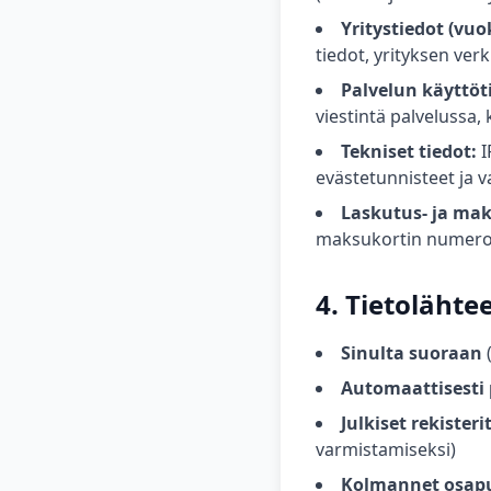
Yritystiedot (vuo
tiedot, yrityksen ver
Palvelun käyttöt
viestintä palvelussa, 
Tekniset tiedot:
I
evästetunnisteet ja v
Laskutus- ja mak
maksukortin numeroita
4. Tietolähte
Sinulta suoraan
(
Automaattisesti 
Julkiset rekisteri
varmistamiseksi)
Kolmannet osap