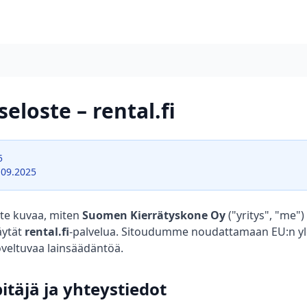
eloste – rental.fi
5
09.2025
te kuvaa, miten
Suomen Kierrätyskone Oy
("yritys", "me")
äytät
rental.fi
-palvelua. Sitoudumme noudattamaan EU:n yle
oveltuvaa lainsäädäntöä.
pitäjä ja yhteystiedot