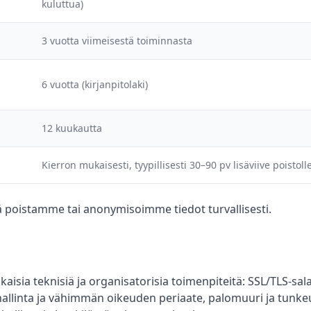
kuluttua)
3 vuotta viimeisestä toiminnasta
6 vuotta (kirjanpitolaki)
12 kuukautta
Kierron mukaisesti, tyypillisesti 30–90 pv lisäviive poistoll
yä poistamme tai anonymisoimme tiedot turvallisesti.
sia teknisiä ja organisatorisia toimenpiteitä: SSL/TLS-sal
allinta ja vähimmän oikeuden periaate, palomuuri ja tunke