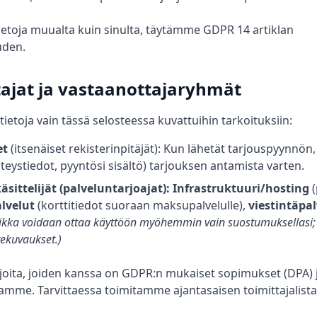
etoja muualta kuin sinulta, täytämme GDPR 14 artiklan
uden.
tajat ja vastaanottajaryhmät
etoja vain tässä selosteessa kuvattuihin tarkoituksiin:
et
(itsenäiset rekisterinpitäjät): Kun lähetät tarjouspyynnön,
yhteystiedot, pyyntösi sisältö) tarjouksen antamista varten.
äsittelijät (palveluntarjoajat):
Infrastruktuuri/hosting
(
lvelut
(korttitiedot suoraan maksupalvelulle),
viestintäpal
iikka voidaan ottaa käyttöön myöhemmin vain suostumuksellasi; 
ekuvaukset.)
oita, joiden kanssa on GDPR:n mukaiset sopimukset (DPA) j
amme. Tarvittaessa toimitamme ajantasaisen toimittajalista