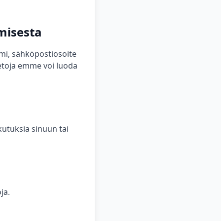
misesta
imi, sähköpostiosoite
ietoja emme voi luoda
ikutuksia sinuun tai
ja.