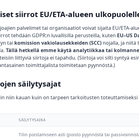
iset siirrot EU/ETA-alueen ulkopuolell
joajien palvelimet tai organisaatiot voivat sijaita EU/ETA-al
iirrot tehdään GDPR:n luvallisilla perusteilla, kuten
EU–US Da
lyn tai
komission vakiolausekkeiden (SCC)
nojalla, ja niit
la.
Tällä hetkellä emme käytä analytiikkaa tai kolmann
eisiin liittyviä siirtoja ei tapahdu. (Siirtoja voi silti syntyä esi
ntasainen toimittajalista toimitetaan pyynnöstä.)
tojen säilytysajat
in niin kauan kuin on tarpeen tarkoitusten toteuttamiseksi 
SÄILYTYSAIKA
Tilin poistamiseen asti (poisto pyynnöstä tai passivoinnis