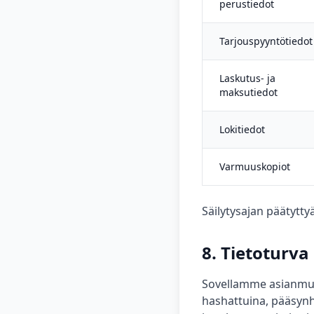
perustiedot
Tarjouspyyntötiedot
Laskutus- ja
maksutiedot
Lokitiedot
Varmuuskopiot
Säilytysajan päätytt
8. Tietoturva
Sovellamme asianmukai
hashattuina, pääsynh