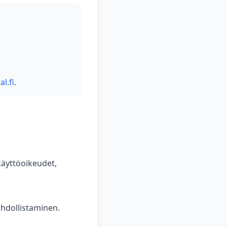
l.fi
.
 käyttöoikeudet,
hdollistaminen.