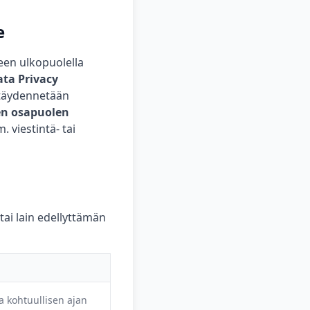
e
ueen ulkopuolella
ta Privacy
ä täydennetään
en osapuolen
m. viestintä- tai
tai lain edellyttämän
ta kohtuullisen ajan