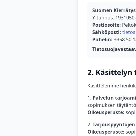
Suomen Kierräty
Y-tunnus: 1931050
Postiosoite:
Peltok
Sähköposti:
tietos
Puhelin:
+358 50 1
Tietosuojavastaav
2. Käsittelyn
Käsittelemme henkilöt
Palvelun tarjoami
sopimuksen täytänt
Oikeusperuste:
sopi
Tarjouspyyntöjen 
Oikeusperuste:
sopi