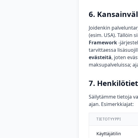
6. Kansainväl
Joidenkin palveluntar
(esim. USA). Tällöin s
Framework
-järjeste
tarvittaessa lisäsuojil
evästeitä
, joten eväst
maksupalveluissa; aja
7. Henkilötie
Säilytämme tietoja va
ajan. Esimerkkiajat:
TIETOTYYPPI
Käyttäjätilin