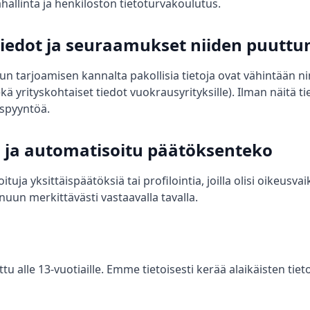
ahallinta ja henkilöstön tietoturvakoulutus.
 tiedot ja seuraamukset niiden puuttu
un tarjoamisen kannalta pakollisia tietoja ovat vähintään n
ä yrityskohtaiset tiedot vuokrausyrityksille). Ilman näitä t
ouspyyntöä.
ti ja automatisoitu päätöksenteko
ja yksittäispäätöksiä tai profilointia, joilla olisi oikeusva
inuun merkittävästi vastaavalla tavalla.
tu alle 13-vuotiaille. Emme tietoisesti kerää alaikäisten tieto