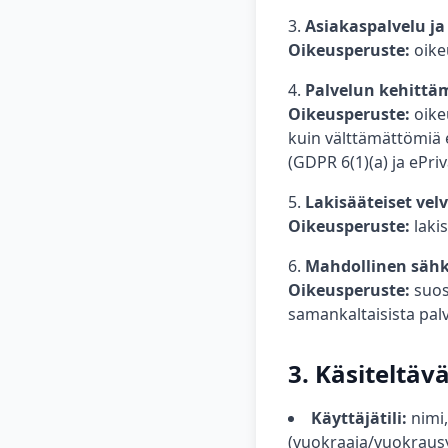
Asiakaspalvelu ja
Oikeusperuste:
oikeu
Palvelun kehittäm
Oikeusperuste:
oikeu
kuin välttämättömiä 
(GDPR 6(1)(a) ja ePriv
Lakisääteiset velv
Oikeusperuste:
lakis
Mahdollinen sähk
Oikeusperuste:
suos
samankaltaisista palv
3. Käsiteltäv
Käyttäjätili:
nimi,
(vuokraaja/vuokrausy