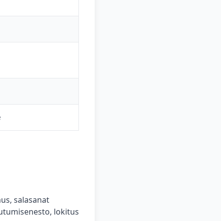
e
aus, salasanat
utumisenesto, lokitus