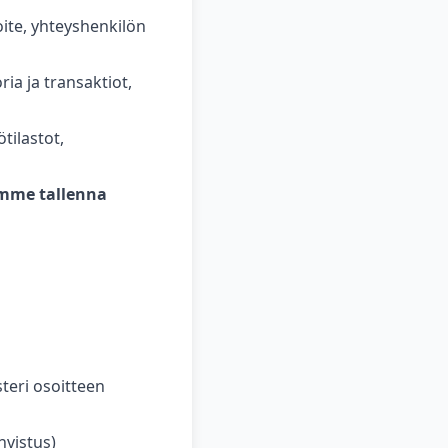
oite, yhteyshenkilön
ia ja transaktiot,
ötilastot,
mme tallenna
teri osoitteen
vistus)