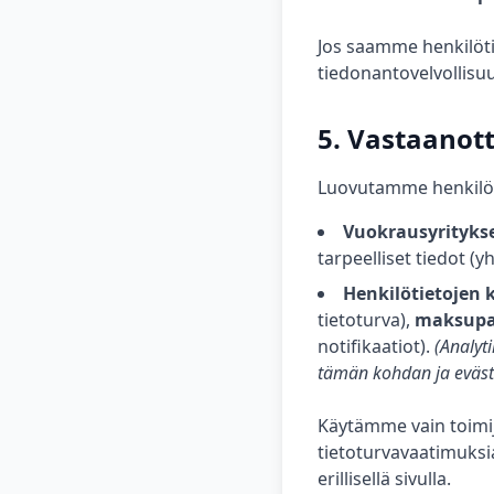
Jos saamme henkilöti
tiedonantovelvollisu
5. Vastaanot
Luovutamme henkilöti
Vuokrausyrityks
tarpeelliset tiedot (
Henkilötietojen k
tietoturva),
maksupa
notifikaatiot).
(Analyt
tämän kohdan ja eväst
Käytämme vain toimij
tietoturvavaatimuksi
erillisellä sivulla.