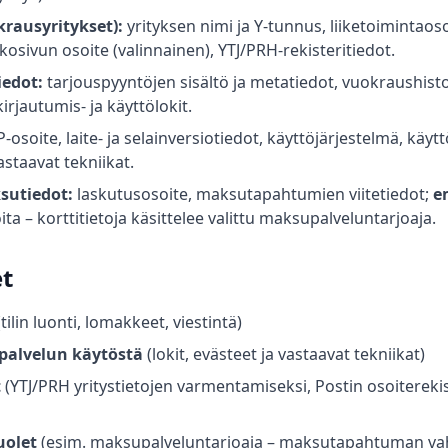
krausyritykset):
yrityksen nimi ja Y-tunnus, liiketoimintaos
kkosivun osoite (valinnainen), YTJ/PRH-rekisteritiedot.
iedot:
tarjouspyyntöjen sisältö ja metatiedot, vuokraushistor
kirjautumis- ja käyttölokit.
P-osoite, laite- ja selainversiotiedot, käyttöjärjestelmä, käytt
astaavat tekniikat.
sutiedot:
laskutusosoite, maksutapahtumien viitetiedot;
e
 – korttitietoja käsittelee valittu maksupalveluntarjoaja.
et
tilin luonti, lomakkeet, viestintä)
palvelun käytöstä
(lokit, evästeet ja vastaavat tekniikat)
t
(YTJ/PRH yritystietojen varmentamiseksi, Postin osoiterekis
uolet
(esim. maksupalveluntarjoaja – maksutapahtuman vah