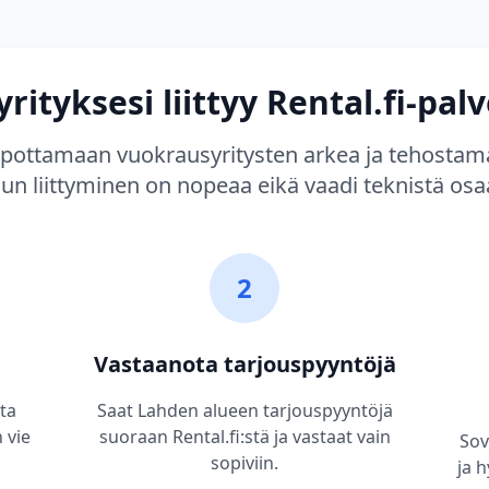
yrityksesi liittyy Rental.fi-pal
elpottamaan vuokrausyritysten arkea ja tehostam
uun liittyminen on nopeaa eikä vaadi teknistä osa
2
Vastaanota tarjouspyyntöjä
sta
Saat Lahden alueen tarjouspyyntöjä
 vie
suoraan Rental.fi:stä ja vastaat vain
Sov
sopiviin.
ja h