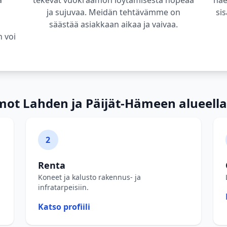
a
tekevät vuokraamon löytämisestä nopeaa
näe
ja sujuvaa. Meidän tehtävämme on
sis
säästää asiakkaan aikaa ja vaivaa.
n voi
ot Lahden ja Päijät-Hämeen alueella
2
Renta
Koneet ja kalusto rakennus- ja
infratarpeisiin.
Katso profiili