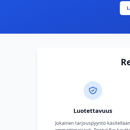
L
Re
Luotettavuus
Jokainen tarjouspyyntö käsitellää