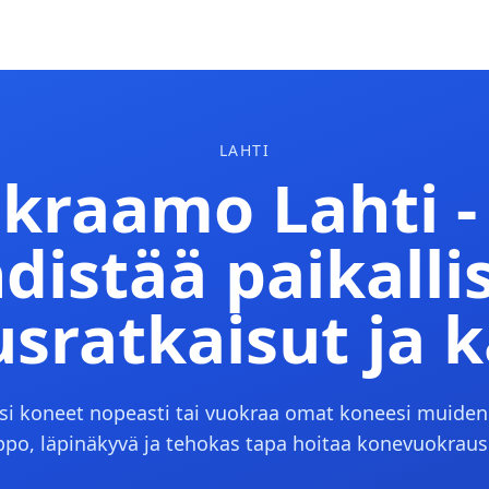
LAHTI
raamo Lahti - 
distää paikalli
sratkaisut ja k
si koneet nopeasti tai vuokraa omat koneesi muide
ppo, läpinäkyvä ja tehokas tapa hoitaa konevuokraus 