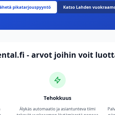
ähetä pikatarjouspyyntö
Katso Lahden vuokraam
ntal.fi - arvot joihin voit luot
Tehokkuus
n
Älykäs automaatio ja asiantunteva tiimi
Pal