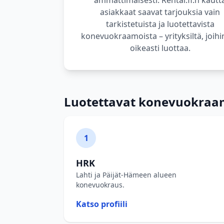
ammattimaisesti. Rental.fi:n kautt
asiakkaat saavat tarjouksia vain
tarkistetuista ja luotettavista
konevuokraamoista – yrityksiltä, joihi
oikeasti luottaa.
Luotettavat konevuokraam
1
HRK
Lahti ja Päijät-Hämeen alueen
konevuokraus.
Katso profiili