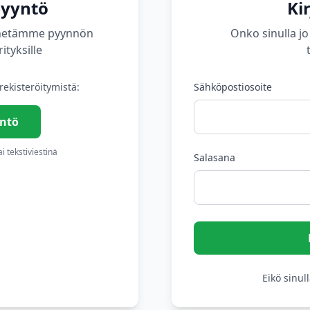
pyyntö
Ki
 lähetämme pyynnön
Onko sinulla jo 
ityksille
ekisteröitymistä:
Sähköpostiosoite
ntö
 tekstiviestinä
Salasana
Eikö sinull