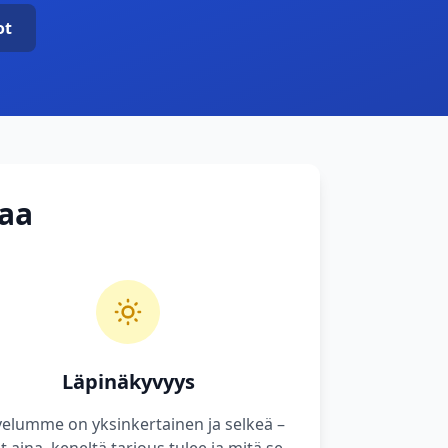
ot
taa
Läpinäkyvyys
velumme on yksinkertainen ja selkeä –