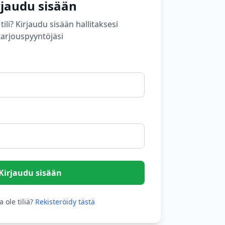
rjaudu sisään
tili? Kirjaudu sisään hallitaksesi
tarjouspyyntöjäsi
Kirjaudu sisään
a ole tiliä?
Rekisteröidy tästä