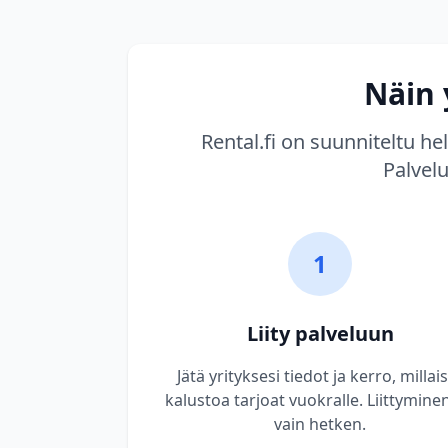
Näin 
Rental.fi on suunniteltu h
Palvel
1
Liity palveluun
Jätä yrityksesi tiedot ja kerro, millai
kalustoa tarjoat vuokralle. Liittyminen
vain hetken.