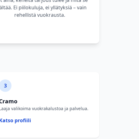
t aina, keneltä tarjous tulee ja mitä se
ältää. Ei piilokuluja, ei yllätyksiä – vain
rehellistä vuokrausta.
3
Cramo
Laaja valikoima vuokrakalustoa ja palvelua.
Katso profiili