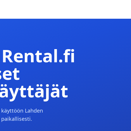
Rental.fi
set
äyttäjät
n käyttöön Lahden
paikallisesti.