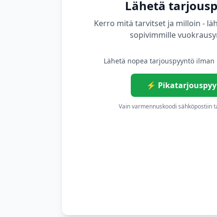
Lähetä tarjous
Kerro mitä tarvitset ja milloin -
sopivimmille vuokrausyr
Lähetä nopea tarjouspyyntö ilman r
⚡ Pikatarjouspyy
Vain varmennuskoodi sähköpostiin tai