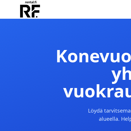
Konevuok
yh
vuokrau
Löydä tarvitsema
alueella. Hel