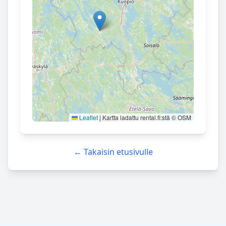
Leaflet
|
Kartta ladattu rental.fi:stä © OSM
← Takaisin etusivulle