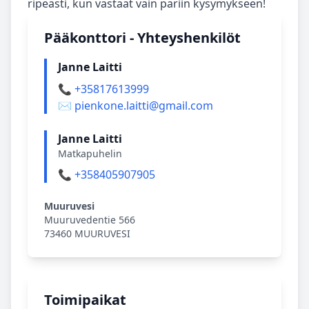
ripeästi, kun vastaat vain pariin kysymykseen!
Pääkonttori - Yhteyshenkilöt
Janne Laitti
📞 +35817613999
✉️ pienkone.laitti@gmail.com
Janne Laitti
Matkapuhelin
📞 +358405907905
Muuruvesi
Muuruvedentie 566
73460 MUURUVESI
Toimipaikat