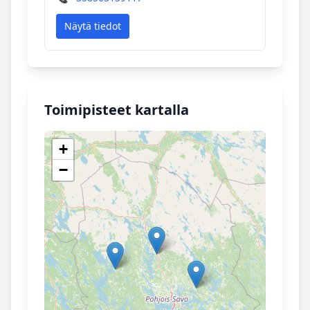
Näytä tiedot
Toimipisteet kartalla
+
−