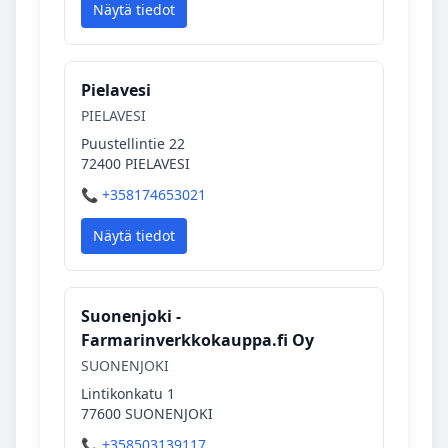
Näytä tiedot
Pielavesi
PIELAVESI
Puustellintie 22
72400 PIELAVESI
📞 +358174653021
Näytä tiedot
Suonenjoki -
Farmarinverkkokauppa.fi Oy
SUONENJOKI
Lintikonkatu 1
77600 SUONENJOKI
📞 +358503139117