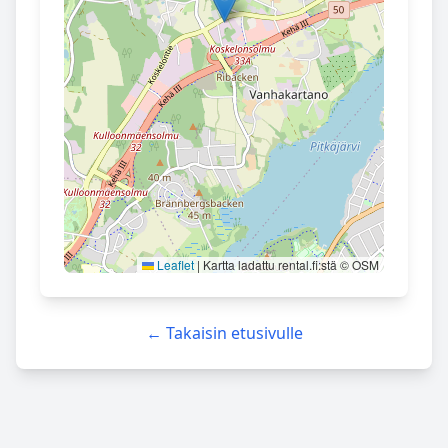
Leaflet
|
Kartta ladattu rental.fi:stä © OSM
← Takaisin etusivulle