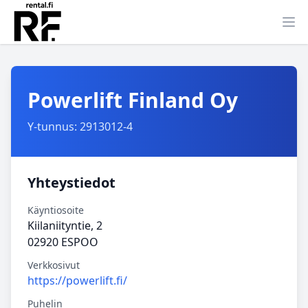
Ava
Powerlift Finland Oy
Y-tunnus: 2913012-4
Yhteystiedot
Käyntiosoite
Kiilaniityntie, 2
02920 ESPOO
Verkkosivut
https://powerlift.fi/
Puhelin