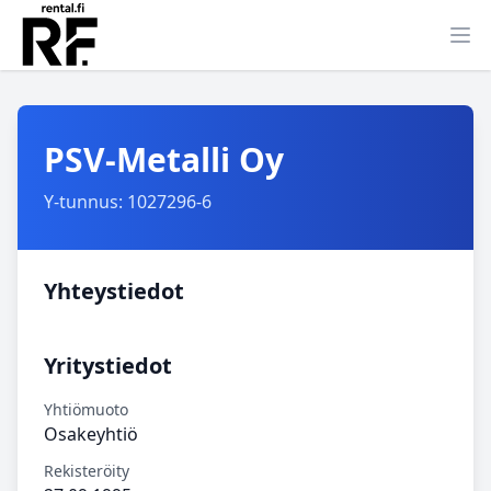
Ava
PSV-Metalli Oy
Y-tunnus: 1027296-6
Yhteystiedot
Yritystiedot
Yhtiömuoto
Osakeyhtiö
Rekisteröity