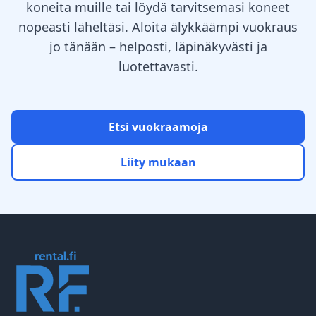
koneita muille tai löydä tarvitsemasi koneet
nopeasti läheltäsi. Aloita älykkäämpi vuokraus
jo tänään – helposti, läpinäkyvästi ja
luotettavasti.
Etsi vuokraamoja
Liity mukaan