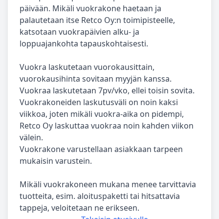
päivään. Mikäli vuokrakone haetaan ja
palautetaan itse Retco Oy:n toimipisteelle,
katsotaan vuokrapäivien alku- ja
loppuajankohta tapauskohtaisesti.
Vuokra laskutetaan vuorokausittain,
vuorokausihinta sovitaan myyjän kanssa.
Vuokraa laskutetaan 7pv/vko, ellei toisin sovita.
Vuokrakoneiden laskutusväli on noin kaksi
viikkoa, joten mikäli vuokra-aika on pidempi,
Retco Oy laskuttaa vuokraa noin kahden viikon
välein.
Vuokrakone varustellaan asiakkaan tarpeen
mukaisin varustein.
Mikäli vuokrakoneen mukana menee tarvittavia
tuotteita, esim. aloituspaketti tai hitsattavia
tappeja, veloitetaan ne erikseen.