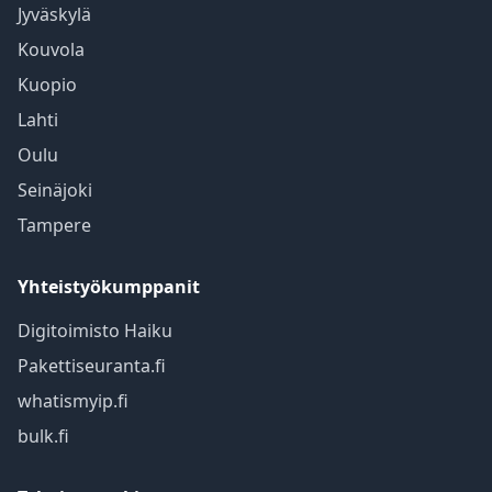
Jyväskylä
Kouvola
Kuopio
Lahti
Oulu
Seinäjoki
Tampere
Yhteistyökumppanit
Digitoimisto Haiku
Pakettiseuranta.fi
whatismyip.fi
bulk.fi