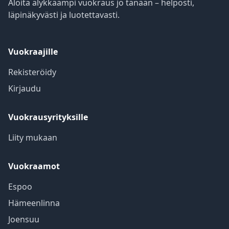
Aloita älykkäämpi vuokraus jo tänään – helposti,
läpinäkyvästi ja luotettavasti.
Vuokraajille
Rekisteröidy
Kirjaudu
Vuokrausyrityksille
Liity mukaan
Vuokraamot
Espoo
Hämeenlinna
Joensuu