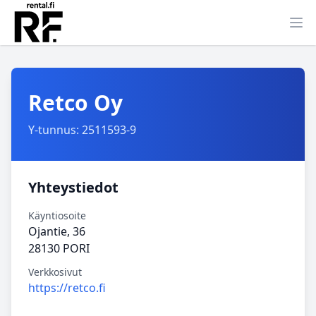
Ava
Retco Oy
Y-tunnus: 2511593-9
Yhteystiedot
Käyntiosoite
Ojantie, 36
28130 PORI
Verkkosivut
https://retco.fi