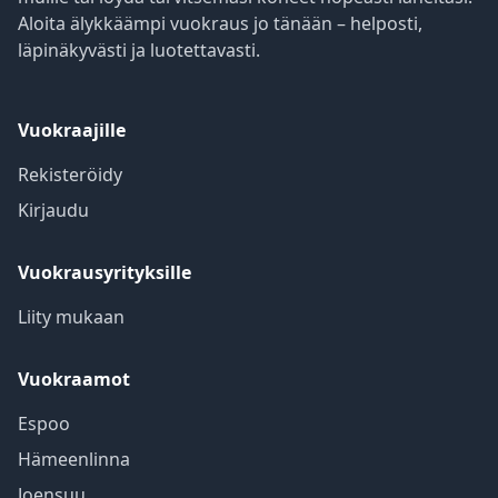
Aloita älykkäämpi vuokraus jo tänään – helposti,
läpinäkyvästi ja luotettavasti.
Vuokraajille
Rekisteröidy
Kirjaudu
Vuokrausyrityksille
Liity mukaan
Vuokraamot
Espoo
Hämeenlinna
Joensuu