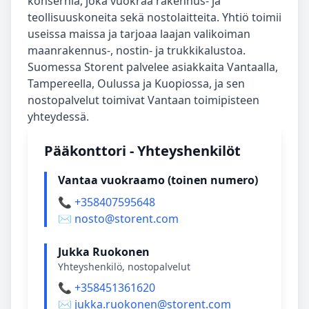
konsernia, joka vuokraa rakennus- ja
teollisuuskoneita sekä nostolaitteita. Yhtiö toimii
useissa maissa ja tarjoaa laajan valikoiman
maanrakennus-, nostin- ja trukkikalustoa.
Suomessa Storent palvelee asiakkaita Vantaalla,
Tampereella, Oulussa ja Kuopiossa, ja sen
nostopalvelut toimivat Vantaan toimipisteen
yhteydessä.
Pääkonttori - Yhteyshenkilöt
Vantaa vuokraamo (toinen numero)
📞 +358407595648
✉️ nosto@storent.com
Jukka Ruokonen
Yhteyshenkilö, nostopalvelut
📞 +358451361620
✉️ jukka.ruokonen@storent.com