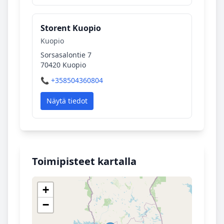
Storent Kuopio
Kuopio
Sorsasalontie 7
70420 Kuopio
📞 +358504360804
Näytä tiedot
Toimipisteet kartalla
+
−