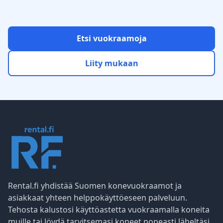
Etsi vuokraamoja
Liity mukaan
Rental.fi yhdistää Suomen konevuokraamot ja
asiakkaat yhteen helppokäyttöeseen palveluun.
Tehosta kalustosi käyttöastetta vuokraamalla koneita
muille tai löydä tarvitsemasi koneet nopeasti läheltäsi.