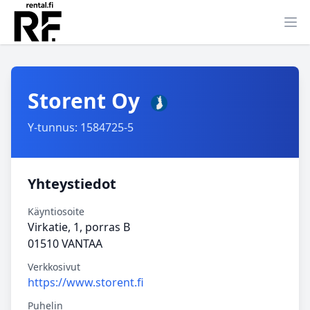
Ava
Storent Oy
Y-tunnus: 1584725-5
Yhteystiedot
Käyntiosoite
Virkatie, 1, porras B
01510 VANTAA
Verkkosivut
https://www.storent.fi
Puhelin