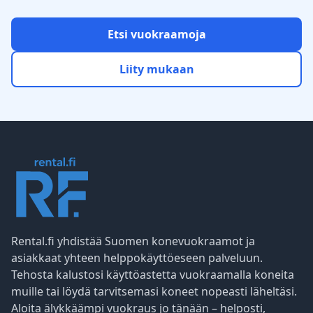
Etsi vuokraamoja
Liity mukaan
Rental.fi yhdistää Suomen konevuokraamot ja
asiakkaat yhteen helppokäyttöeseen palveluun.
Tehosta kalustosi käyttöastetta vuokraamalla koneita
muille tai löydä tarvitsemasi koneet nopeasti läheltäsi.
Aloita älykkäämpi vuokraus jo tänään – helposti,