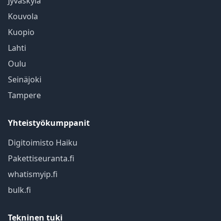
Jyväskylä
Kouvola
Kuopio
Lahti
Oulu
Seinäjoki
Tampere
Yhteistyökumppanit
Digitoimisto Haiku
Pakettiseuranta.fi
whatismyip.fi
bulk.fi
Tekninen tuki