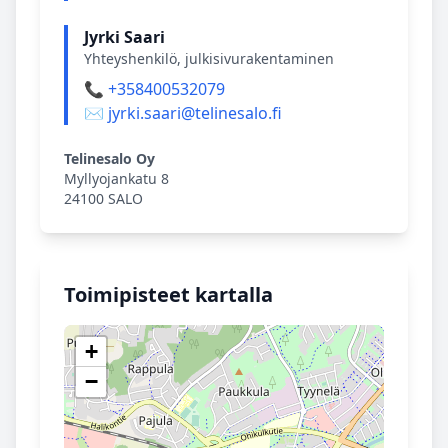
Jyrki Saari
Yhteyshenkilö, julkisivurakentaminen
📞 +358400532079
✉️ jyrki.saari@telinesalo.fi
Telinesalo Oy
Myllyojankatu 8
24100 SALO
Toimipisteet kartalla
+
−