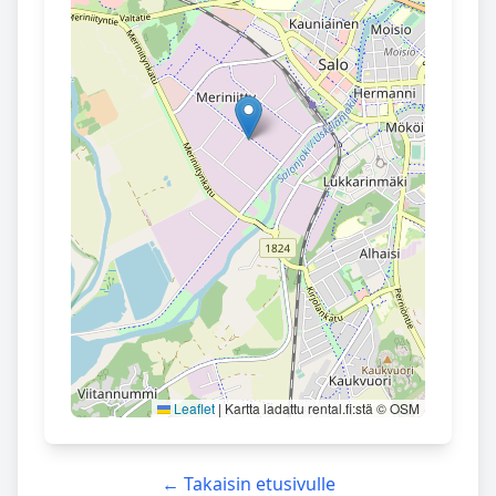
Leaflet
|
Kartta ladattu rental.fi:stä © OSM
← Takaisin etusivulle