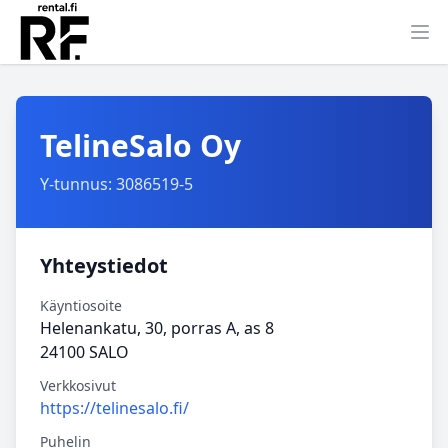
Ava
TelineSalo Oy
Y-tunnus: 3086519-5
Yhteystiedot
Käyntiosoite
Helenankatu, 30, porras A, as 8
24100 SALO
Verkkosivut
https://telinesalo.fi/
Puhelin