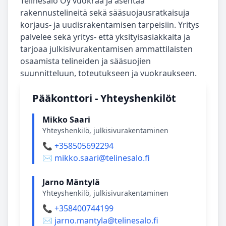
Telinesalo Oy vuokraa ja asentaa
rakennustelineitä sekä sääsuojausratkaisuja
korjaus- ja uudisrakentamisen tarpeisiin. Yritys
palvelee sekä yritys- että yksityisasiakkaita ja
tarjoaa julkisivurakentamisen ammattilaisten
osaamista telineiden ja sääsuojien
suunnitteluun, toteutukseen ja vuokraukseen.
Pääkonttori - Yhteyshenkilöt
Mikko Saari
Yhteyshenkilö, julkisivurakentaminen
📞 +358505692294
✉️ mikko.saari@telinesalo.fi
Jarno Mäntylä
Yhteyshenkilö, julkisivurakentaminen
📞 +358400744199
✉️ jarno.mantyla@telinesalo.fi