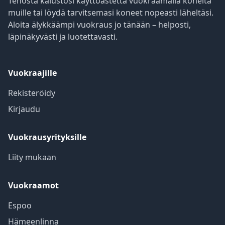
Tehosta kalustosi käyttöastetta vuokraamalla koneita
muille tai löydä tarvitsemasi koneet nopeasti läheltäsi.
Aloita älykkäämpi vuokraus jo tänään – helposti,
läpinäkyvästi ja luotettavasti.
Vuokraajille
Rekisteröidy
Kirjaudu
Vuokrausyrityksille
Liity mukaan
Vuokraamot
Espoo
Hämeenlinna