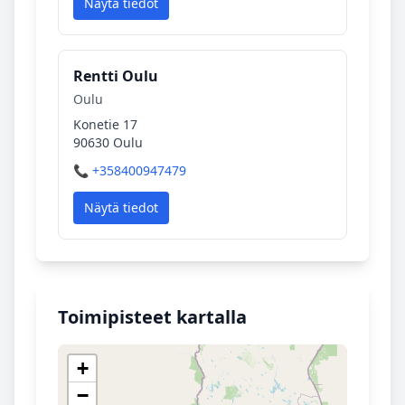
Näytä tiedot
Rentti Oulu
Oulu
Konetie 17
90630 Oulu
📞 +358400947479
Näytä tiedot
Toimipisteet kartalla
+
−