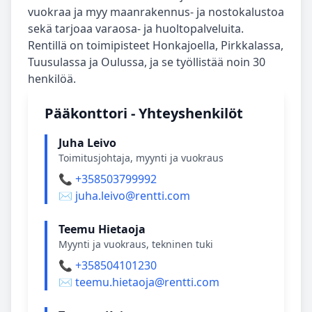
vuokraa ja myy maanrakennus‑ ja nostokalustoa
sekä tarjoaa varaosa‑ ja huoltopalveluita.
Rentillä on toimipisteet Honkajoella, Pirkkalassa,
Tuusulassa ja Oulussa, ja se työllistää noin 30
henkilöä.
Pääkonttori - Yhteyshenkilöt
Juha Leivo
Toimitusjohtaja, myynti ja vuokraus
📞 +358503799992
✉️ juha.leivo@rentti.com
Teemu Hietaoja
Myynti ja vuokraus, tekninen tuki
📞 +358504101230
✉️ teemu.hietaoja@rentti.com