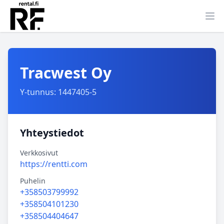
Ava
Tracwest Oy
Y-tunnus: 1447405-5
Yhteystiedot
Verkkosivut
https://rentti.com
Puhelin
+358503799992
+358504101230
+358504404647