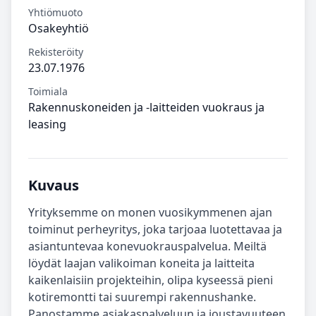
Yhtiömuoto
Osakeyhtiö
Rekisteröity
23.07.1976
Toimiala
Rakennuskoneiden ja -laitteiden vuokraus ja
leasing
Kuvaus
Yrityksemme on monen vuosikymmenen ajan
toiminut perheyritys, joka tarjoaa luotettavaa ja
asiantuntevaa konevuokrauspalvelua. Meiltä
löydät laajan valikoiman koneita ja laitteita
kaikenlaisiin projekteihin, olipa kyseessä pieni
kotiremontti tai suurempi rakennushanke.
Panostamme asiakaspalveluun ja joustavuuteen