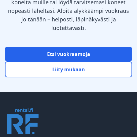
koneita muille tai löydä tarvitsemasi koneet
nopeasti läheltäsi. Aloita älykkäämpi vuokraus
jo tänään – helposti, läpinäkyvästi ja
luotettavasti.
Etsi vuokraamoja
Liity mukaan