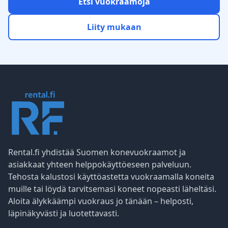
Etsi vuokraamoja
Liity mukaan
Rental.fi yhdistää Suomen konevuokraamot ja
asiakkaat yhteen helppokäyttöeseen palveluun.
Tehosta kalustosi käyttöastetta vuokraamalla koneita
muille tai löydä tarvitsemasi koneet nopeasti läheltäsi.
Aloita älykkäämpi vuokraus jo tänään – helposti,
läpinäkyvästi ja luotettavasti.