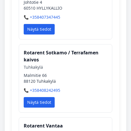
Johtotie 4
60510 HYLLYKALLIO
📞 +358407347445
Näytä tiedot
Rotarent Sotkamo / Terrafamen
kaivos
Tuhkakylä
Malmitie 66
88120 Tuhkakylä
📞 +358408242495
Näytä tiedot
Rotarent Vantaa