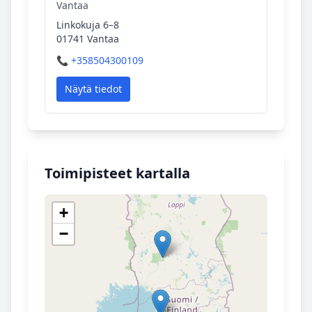
Vantaa
Linkokuja 6–8
01741 Vantaa
📞 +358504300109
Näytä tiedot
Toimipisteet kartalla
+
−