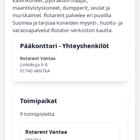
kaivinkoneet, pyöräkuormaajat,
maantiivistyskoneet, dumpperit, seulat ja
murskaimet. Rotarent palvelee eri puolilla
Suomea ja tarjoaa koneiden myynti-, huolto- ja
varaosapalvelut Rotator-verkoston kautta.
Pääkonttori - Yhteyshenkilöt
Rotarent Vantaa
Linkokuja 6-8
01740 VANTAA
Toimipaikat
9 toimipistettä
Rotarent Vantaa
VANTAA