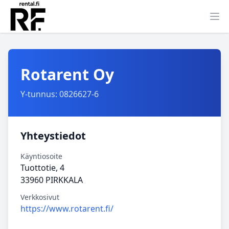
Ava
Rotarent Oy
Y-tunnus: 0826627-6
Yhteystiedot
Käyntiosoite
Tuottotie, 4
33960 PIRKKALA
Verkkosivut
https://www.rotarent.fi/