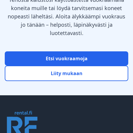
koneita muille tai löydä tarvitsemasi koneet
nopeasti läheltäsi. Aloita älykkäämpi vuokraus
jo tänään – helposti, läpinäkyvästi ja
luotettavasti.
Etsi vuokraamoja
Liity mukaan