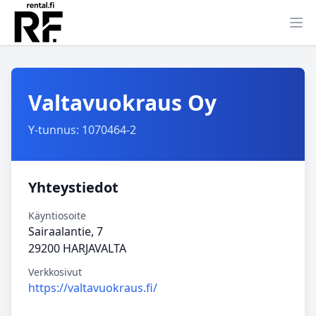
Ava
Valtavuokraus Oy
Y-tunnus: 1070464-2
Yhteystiedot
Käyntiosoite
Sairaalantie, 7
29200 HARJAVALTA
Verkkosivut
https://valtavuokraus.fi/