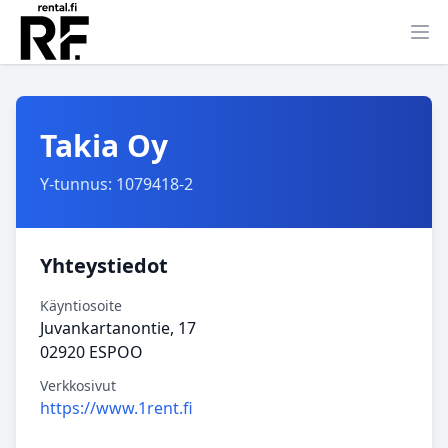
Ava
Takia Oy
Y-tunnus: 1079418-2
Yhteystiedot
Käyntiosoite
Juvankartanontie, 17
02920 ESPOO
Verkkosivut
https://www.1rent.fi