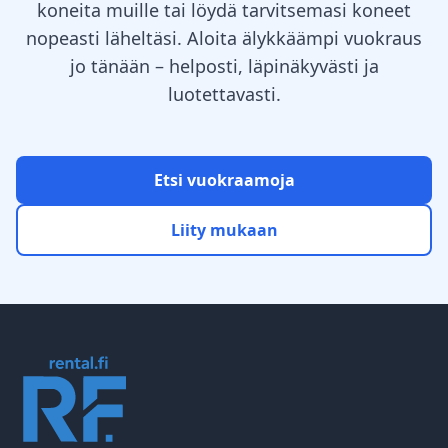
koneita muille tai löydä tarvitsemasi koneet
nopeasti läheltäsi. Aloita älykkäämpi vuokraus
jo tänään – helposti, läpinäkyvästi ja
luotettavasti.
Etsi vuokraamoja
Liity mukaan