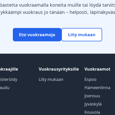
öastetta vuokraamalla koneita muille tai löydä tarv
älykkäämpi vuokraus jo tänään – helposti, läpinäkyväst
Etsi vuokraamoja
Liity mukaan
kraajille
Vuokrausyrityksille
Vuokraamot
isteröidy
Liity mukaan
Espoo
jaudu
Hämeenlinna
Joensuu
Jyväskylä
Kouvola