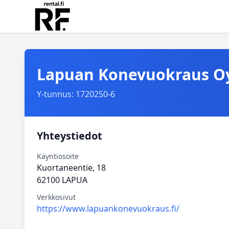
Lapuan Konevuokraus O
Y-tunnus: 1720250-6
Yhteystiedot
Käyntiosoite
Kuortaneentie, 18
62100 LAPUA
Verkkosivut
https://www.lapuankonevuokraus.fi/