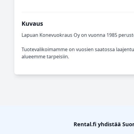
Kuvaus
Lapuan Konevuokraus Oy on vuonna 1985 perustet
Tuotevalikoimamme on vuosien saatossa laajentun
alueemme tarpeisiin.
Rental.fi yhdistää Su