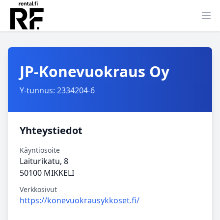
Ava
JP-Konevuokraus Oy
Y-tunnus: 2334204-6
Yhteystiedot
Käyntiosoite
Laiturikatu, 8
50100 MIKKELI
Verkkosivut
https://konevuokrausykkoset.fi/