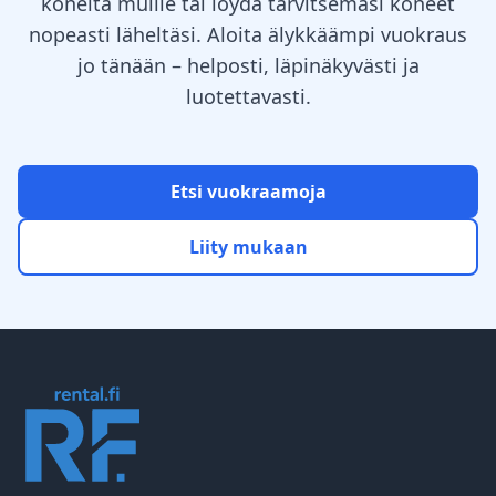
koneita muille tai löydä tarvitsemasi koneet
nopeasti läheltäsi. Aloita älykkäämpi vuokraus
jo tänään – helposti, läpinäkyvästi ja
luotettavasti.
Etsi vuokraamoja
Liity mukaan