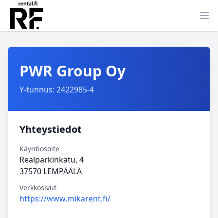
Ava
PWR Group Oy
Y-tunnus: 2422985-4
Yhteystiedot
Käyntiosoite
Realparkinkatu, 4
37570 LEMPÄÄLÄ
Verkkosivut
https://www.mikarent.fi/