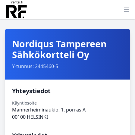
Ava
Nordiqus Tampereen
Sähkökortteli Oy
Y-tunnus: 2445460-5
Yhteystiedot
Käyntiosoite
Mannerheiminaukio, 1, porras A
00100 HELSINKI