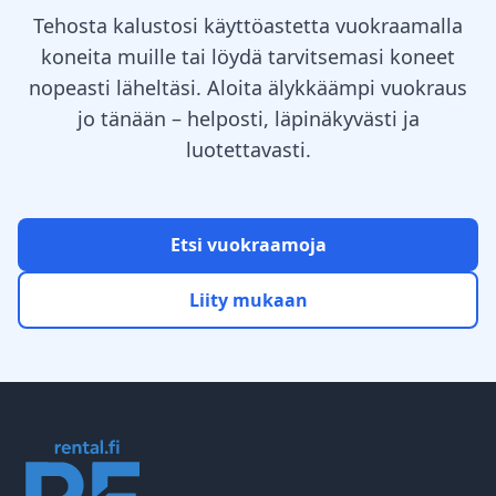
Tehosta kalustosi käyttöastetta vuokraamalla
koneita muille tai löydä tarvitsemasi koneet
nopeasti läheltäsi. Aloita älykkäämpi vuokraus
jo tänään – helposti, läpinäkyvästi ja
luotettavasti.
Etsi vuokraamoja
Liity mukaan