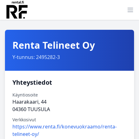
Ava
Renta Telineet Oy
Y-tunnus: 2495282-3
Yhteystiedot
Käyntiosoite
Haarakaari, 44
04360 TUUSULA
Verkkosivut
https://www.renta.fi/konevuokraamo/renta-
telineet-oy/