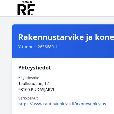
Rakennustarvike ja kone
Y-tunnus: 2636680-1
Yhteystiedot
Käyntiosoite
Teollisuustie, 12
93100 PUDASJÄRVI
Verkkosivut
https://www.rautiovuokraa.fi/#konevuokraus