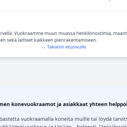
ellä. Vuokraamme muun muassa henkilönostimia, maantiiv
oneen sekä laitteet kaikkeen pienrakentamiseen.
← Takaisin etusivulle
omen konevuokraamot ja asiakkaat yhteen helppo
öastetta vuokraamalla koneita muille tai löydä tarv
älykkäämpi vuokraus jo tänään – helposti, läpinäkyväst