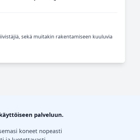
istäjiä, sekä muitakin rakentamiseen kuuluvia
käyttöiseen palveluun.
itsemasi koneet nopeasti
i ja luotettavasti.