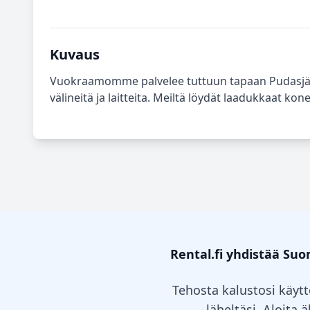
Kuvaus
Vuokraamomme palvelee tuttuun tapaan Pudasjärv
välineitä ja laitteita. Meiltä löydät laadukkaat k
Rental.fi yhdistää Su
Tehosta kalustosi käytt
läheltäsi. Aloita 