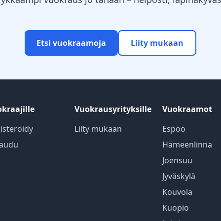
Etsi vuokraamoja
Liity mukaan
kraajille
Vuokrausyrityksille
Vuokraamot
isteröidy
Liity mukaan
Espoo
jaudu
Hämeenlinna
Joensuu
Jyväskylä
Kouvola
Kuopio