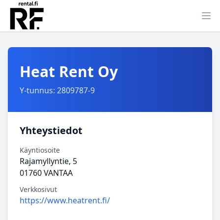
Ava
Heat Rent Oy
Y-tunnus: 2809787-9
Yhteystiedot
Käyntiosoite
Rajamyllyntie, 5
01760 VANTAA
Verkkosivut
https://www.heatrent.fi/