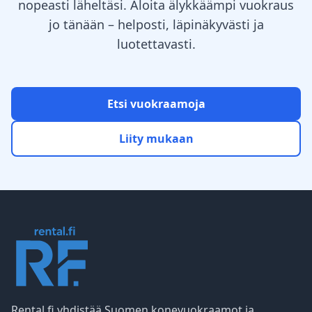
nopeasti läheltäsi. Aloita älykkäämpi vuokraus
jo tänään – helposti, läpinäkyvästi ja
luotettavasti.
Etsi vuokraamoja
Liity mukaan
Rental.fi yhdistää Suomen konevuokraamot ja