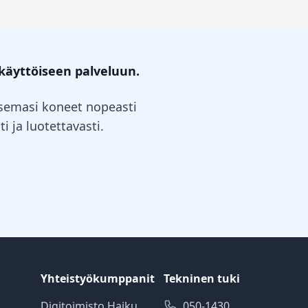
käyttöiseen palveluun.
itsemasi koneet nopeasti
i ja luotettavasti.
Yhteistyökumppanit
Tekninen tuki
Digitoimisto Haiku
050-1430