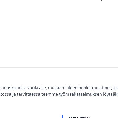
nus­koneita vuokralle, mukaan lukien henkilönostimet, lasi
ossa ja tarvittaessa teemme työmaakatselmuksen löytääks