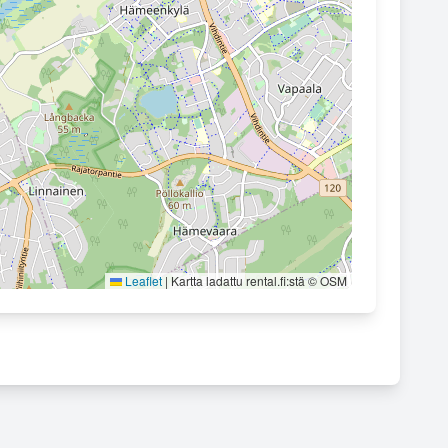
Leaflet
|
Kartta ladattu rental.fi:stä © OSM