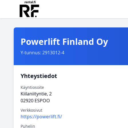
Powerlift Finland Oy
Y-tunnus: 2913012-4
Yhteystiedot
Käyntiosoite
Kiilaniityntie, 2
02920 ESPOO
Verkkosivut
https://powerlift.fi/
Puhelin