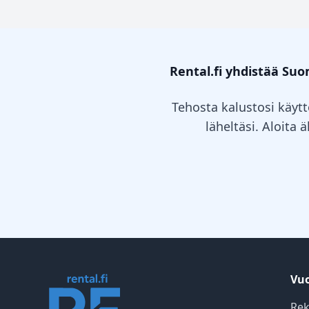
Rental.fi yhdistää Su
Tehosta kalustosi käytt
läheltäsi. Aloita 
Vuo
Rek