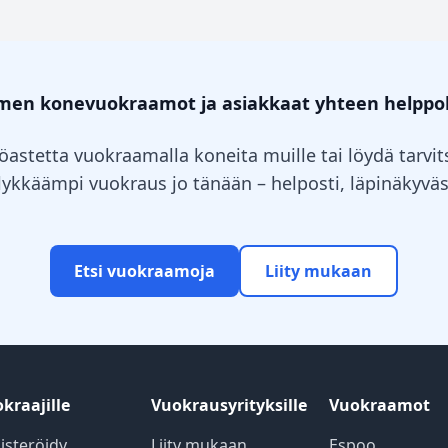
omen konevuokraamot ja asiakkaat yhteen helppo
öastetta vuokraamalla koneita muille tai löydä tarv
älykkäämpi vuokraus jo tänään – helposti, läpinäkyväst
Etsi vuokraamoja
Liity mukaan
kraajille
Vuokrausyrityksille
Vuokraamot
isteröidy
Liity mukaan
Espoo