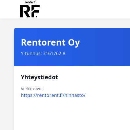
Rentorent Oy
Y-tunnus: 3161762-8
Yhteystiedot
Verkkosivut
https://rentorent.fi/hinnasto/