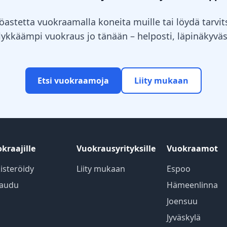
öastetta vuokraamalla koneita muille tai löydä tarv
älykkäämpi vuokraus jo tänään – helposti, läpinäkyväst
Etsi vuokraamoja
Liity mukaan
kraajille
Vuokrausyrityksille
Vuokraamot
isteröidy
Liity mukaan
Espoo
jaudu
Hämeenlinna
Joensuu
Jyväskylä