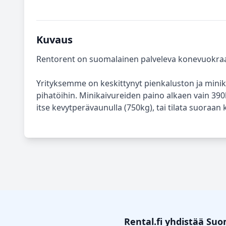
Kuvaus
Rentorent on suomalainen palveleva konevuokra
Yrityksemme on keskittynyt pienkaluston ja minik
pihatöihin. Minikaivureiden paino alkaen vain 3
itse kevytperävaunulla (750kg), tai tilata suoraan 
Rental.fi yhdistää Su