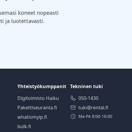
itsemasi koneet nopeasti
i ja luotettavasti.
Yhteistyökumppanit
Tekninen tuki
Digitoimisto Haiku
050-1430
Pakettiseuranta.fi
tuki@rental.fi
Ma-Pe 8:00-16:00
whatismyip.fi
bulk.fi