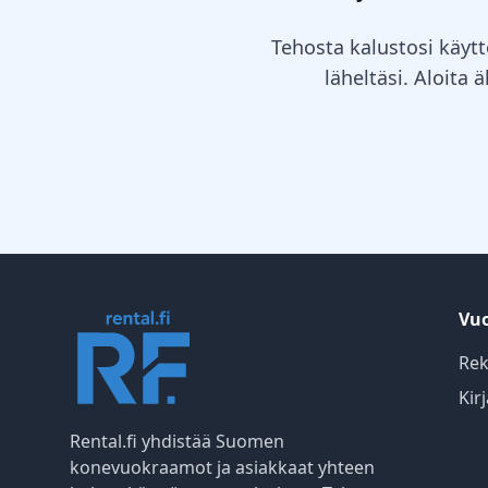
Tehosta kalustosi käytt
läheltäsi. Aloita 
Vuo
Rek
Kir
Rental.fi yhdistää Suomen
konevuokraamot ja asiakkaat yhteen