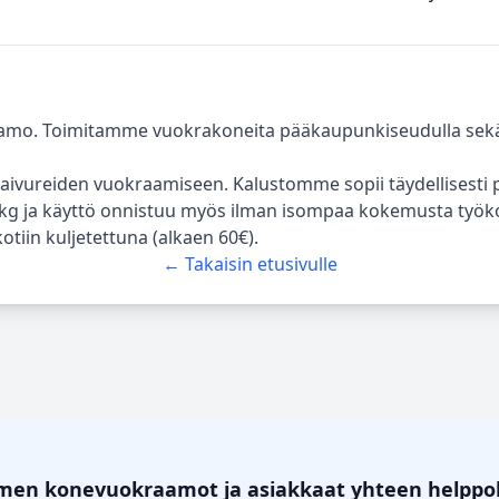
amo. Toimitamme vuokrakoneita pääkaupunkiseudulla sek
aivureiden vuokraamiseen. Kalustomme sopii täydellisesti p
90kg ja käyttö onnistuu myös ilman isompaa kokemusta työko
kotiin kuljetettuna (alkaen 60€).
← Takaisin etusivulle
omen konevuokraamot ja asiakkaat yhteen helppo