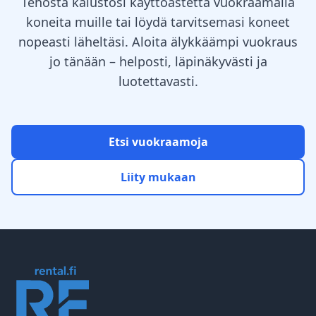
Tehosta kalustosi käyttöastetta vuokraamalla
koneita muille tai löydä tarvitsemasi koneet
nopeasti läheltäsi. Aloita älykkäämpi vuokraus
jo tänään – helposti, läpinäkyvästi ja
luotettavasti.
Etsi vuokraamoja
Liity mukaan