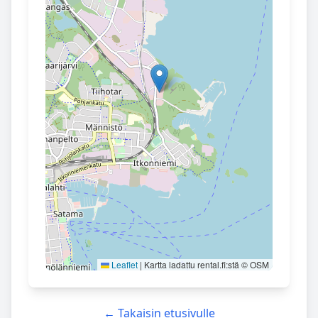
Leaflet
|
Kartta ladattu rental.fi:stä © OSM
← Takaisin etusivulle