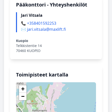
Pääkonttori - Yhteyshenkilöt
Jari Vitsala
📞 +358401592253
✉️ jari.vitsala@maxlift.fi
Kuopio
Telkkistentie 14
70460 KUOPIO
Toimipisteet kartalla
+
−