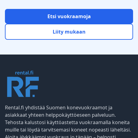
Etsi vuokraamoja
Liity mukaan
Rental.fi yhdistää Suomen konevuokraamot ja
asiakkaat yhteen helppokäyttöeseen palveluun.
Tehosta kalustosi käyttöastetta vuokraamalla koneita
muille tai löydä tarvitsemasi koneet nopeasti läheltäsi.
Aloita älykkäämpi vuokraus jo tänään – helposti,