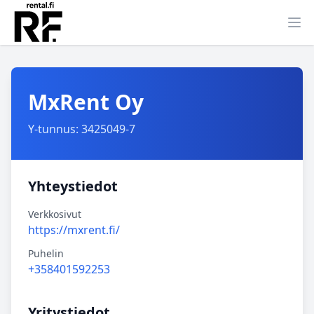
Ava
MxRent Oy
Y-tunnus: 3425049-7
Yhteystiedot
Verkkosivut
https://mxrent.fi/
Puhelin
+358401592253
Yritystiedot