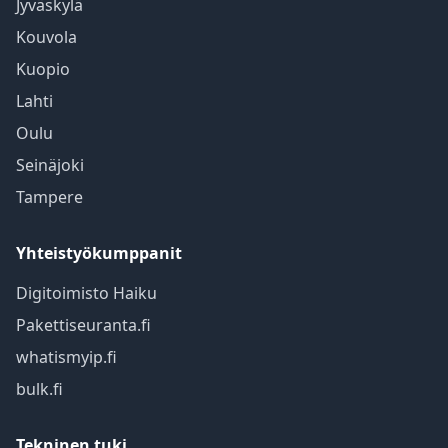
Jyväskylä
Kouvola
Kuopio
Lahti
Oulu
Seinäjoki
Tampere
Yhteistyökumppanit
Digitoimisto Haiku
Pakettiseuranta.fi
whatismyip.fi
bulk.fi
Tekninen tuki