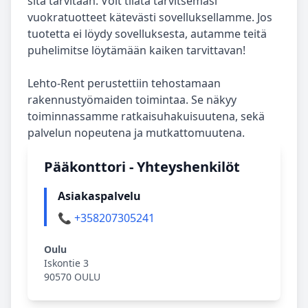
sitä tarvitaan. Voit tilata tarvitsemasi
vuokratuotteet kätevästi sovelluksellamme. Jos
tuotetta ei löydy sovelluksesta, autamme teitä
puhelimitse löytämään kaiken tarvittavan!
Lehto-Rent perustettiin tehostamaan
rakennustyömaiden toimintaa. Se näkyy
toiminnassamme ratkaisuhakuisuutena, sekä
palvelun nopeutena ja mutkattomuutena.
Pääkonttori - Yhteyshenkilöt
Asiakaspalvelu
📞 +358207305241
Oulu
Iskontie 3
90570 OULU