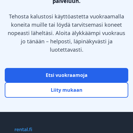
palveluun.
Tehosta kalustosi käyttöastetta vuokraamalla
koneita muille tai löydä tarvitsemasi koneet
nopeasti läheltäsi. Aloita älykkäämpi vuokraus
jo tänään – helposti, läpinäkyvästi ja
luotettavasti.
Etsi vuokraamoja
Liity mukaan