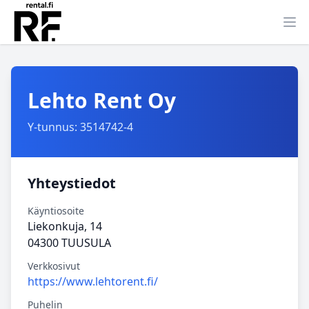
Ava
Lehto Rent Oy
Y-tunnus: 3514742-4
Yhteystiedot
Käyntiosoite
Liekonkuja, 14
04300 TUUSULA
Verkkosivut
https://www.lehtorent.fi/
Puhelin