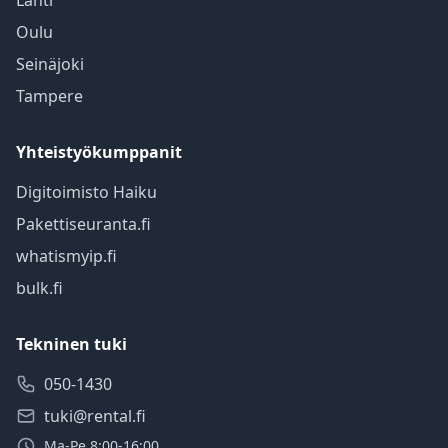
Lahti
Oulu
Seinäjoki
Tampere
Yhteistyökumppanit
Digitoimisto Haiku
Pakettiseuranta.fi
whatismyip.fi
bulk.fi
Tekninen tuki
050-1430
tuki@rental.fi
Ma-Pe 8:00-16:00