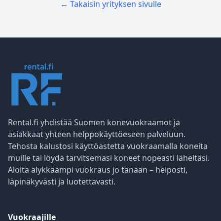
← Takaisin yrityksen sivulle
Rental.fi yhdistää Suomen konevuokraamot ja
asiakkaat yhteen helppokäyttöeseen palveluun.
Tehosta kalustosi käyttöastetta vuokraamalla koneita
muille tai löydä tarvitsemasi koneet nopeasti läheltäsi.
Aloita älykkäämpi vuokraus jo tänään – helposti,
läpinäkyvästi ja luotettavasti.
Vuokraajille