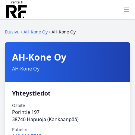
Ava
Etusivu
/
AH-Kone Oy
/
AH-Kone Oy
AH-Kone Oy
AH-Kone Oy
Yhteystiedot
Osoite
Porintie 197
38740 Hapuoja (Kankaanpää)
Puhelin