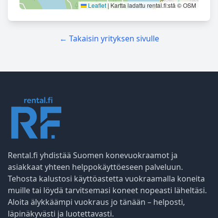
Leaflet
|
Kartta ladattu rental.fi:stä © OSM
← Takaisin yrityksen sivulle
Rental.fi yhdistää Suomen konevuokraamot ja
asiakkaat yhteen helppokäyttöeseen palveluun.
Tehosta kalustosi käyttöastetta vuokraamalla koneita
muille tai löydä tarvitsemasi koneet nopeasti läheltäsi.
Aloita älykkäämpi vuokraus jo tänään – helposti,
läpinäkyvästi ja luotettavasti.