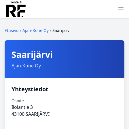
Ava
Etusivu
/
Ajan-Kone Oy
/
Saarijärvi
Saarijärvi
Ajan-Kone Oy
Yhteystiedot
Osoite
Ilolantie 3
43100 SAARIJÄRVI