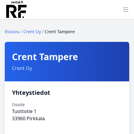
Ava
Etusivu
/
Crent Oy
/
Crent Tampere
Crent Tampere
Crent Oy
Yhteystiedot
Osoite
Tuottotie 1
33960 Pirkkala