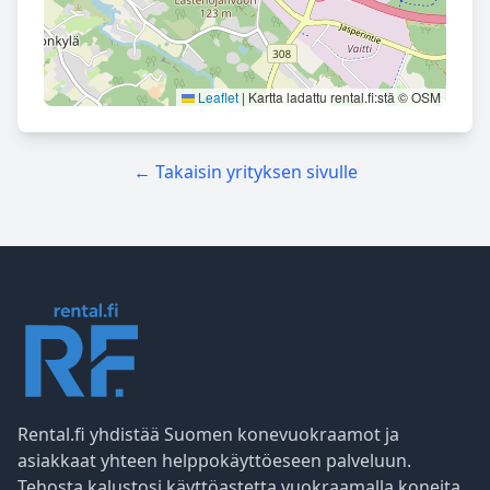
Leaflet
|
Kartta ladattu rental.fi:stä © OSM
← Takaisin yrityksen sivulle
Rental.fi yhdistää Suomen konevuokraamot ja
asiakkaat yhteen helppokäyttöeseen palveluun.
Tehosta kalustosi käyttöastetta vuokraamalla koneita