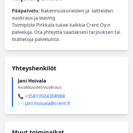
Pääpalvelu:
Rakennuskoneiden ja -laitteiden
vuokraus ja leasing
Toimipiste Pirkkala tukee kaikkia Crent Oy:n
palveluja. Ota yhteyttä saadaksesi tarjouksen tai
lisätietoja palveluista.
Yhteyshenkilöt
Jani Hoivala
Asiakkuudet/vuokraus
📞 +35810504368988
✉️ jani.hoivala@crent.fi
Muut toimipaikat