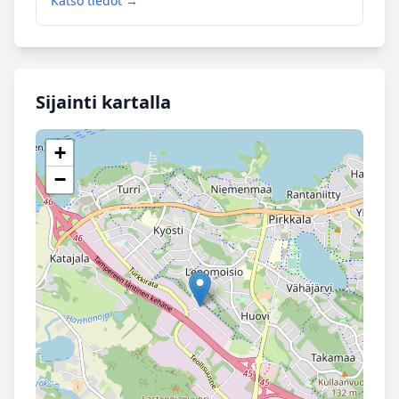
Katso tiedot →
Sijainti kartalla
+
−