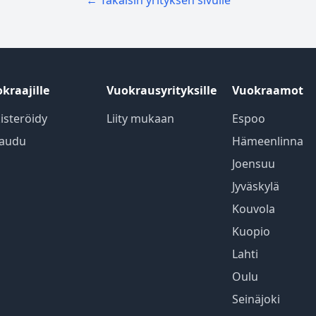
← Takaisin yrityksen sivulle
kraajille
Vuokrausyrityksille
Vuokraamot
isteröidy
Liity mukaan
Espoo
jaudu
Hämeenlinna
Joensuu
Jyväskylä
Kouvola
Kuopio
Lahti
Oulu
Seinäjoki