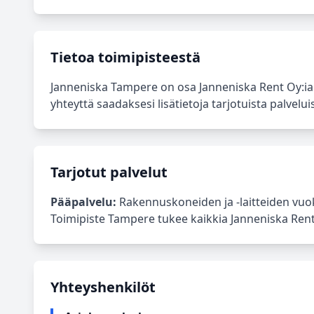
Tietoa toimipisteestä
Janneniska Tampere on osa Janneniska Rent Oy:i
yhteyttä saadaksesi lisätietoja tarjotuista palveluis
Tarjotut palvelut
Pääpalvelu:
Rakennuskoneiden ja -laitteiden vuok
Toimipiste Tampere tukee kaikkia Janneniska Rent O
Yhteyshenkilöt