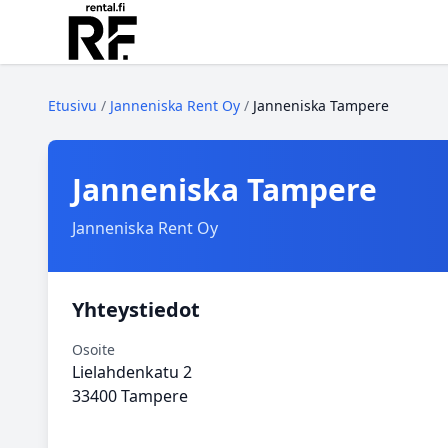
Etusivu
/
Janneniska Rent Oy
/
Janneniska Tampere
Janneniska Tampere
Janneniska Rent Oy
Yhteystiedot
Osoite
Lielahdenkatu 2
33400 Tampere