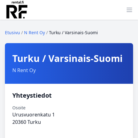
Ava
Etusivu
/
N Rent Oy
/
Turku / Varsinais-Suomi
Turku / Varsinais-Suomi
N Rent Oy
Yhteystiedot
Osoite
Urusvuorenkatu 1
20360 Turku