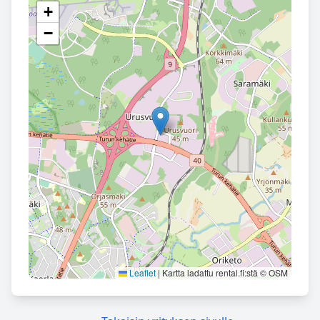
+
−
Leaflet
|
Kartta ladattu rental.fi:stä © OSM