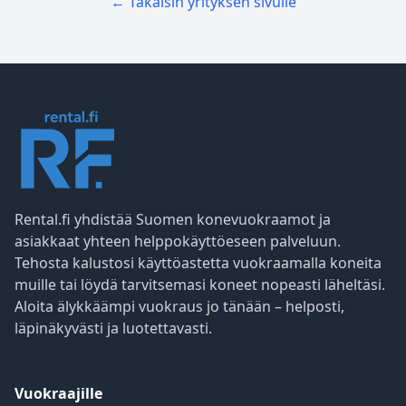
← Takaisin yrityksen sivulle
Rental.fi yhdistää Suomen konevuokraamot ja
asiakkaat yhteen helppokäyttöeseen palveluun.
Tehosta kalustosi käyttöastetta vuokraamalla koneita
muille tai löydä tarvitsemasi koneet nopeasti läheltäsi.
Aloita älykkäämpi vuokraus jo tänään – helposti,
läpinäkyvästi ja luotettavasti.
Vuokraajille