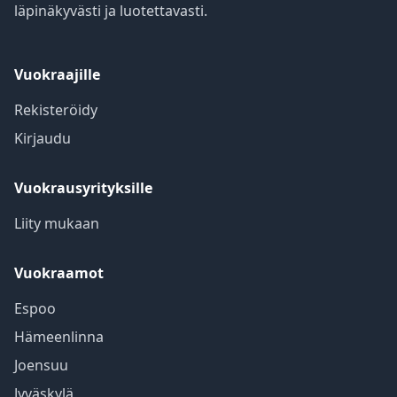
läpinäkyvästi ja luotettavasti.
Vuokraajille
Rekisteröidy
Kirjaudu
Vuokrausyrityksille
Liity mukaan
Vuokraamot
Espoo
Hämeenlinna
Joensuu
Jyväskylä