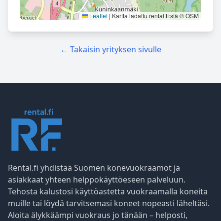
Leaflet
|
Kartta ladattu rental.fi:stä © OSM
← Takaisin yrityksen sivulle
Rental.fi yhdistää Suomen konevuokraamot ja
asiakkaat yhteen helppokäyttöeseen palveluun.
Tehosta kalustosi käyttöastetta vuokraamalla koneita
muille tai löydä tarvitsemasi koneet nopeasti läheltäsi.
Aloita älykkäämpi vuokraus jo tänään – helposti,