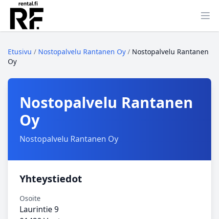
Ava
Etusivu
/
Nostopalvelu Rantanen Oy
/
Nostopalvelu Rantanen
Oy
Nostopalvelu Rantanen
Oy
Nostopalvelu Rantanen Oy
Yhteystiedot
Osoite
Laurintie 9