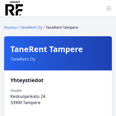
Ava
Etusivu
/
TaneRent Oy
/
TaneRent Tampere
TaneRent Tampere
TaneRent Oy
Yhteystiedot
Osoite
Keskuojankatu 24
33900 Tampere