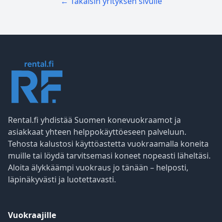
← Takaisin yrityksen sivulle
Rental.fi yhdistää Suomen konevuokraamot ja
asiakkaat yhteen helppokäyttöeseen palveluun.
Tehosta kalustosi käyttöastetta vuokraamalla koneita
muille tai löydä tarvitsemasi koneet nopeasti läheltäsi.
Aloita älykkäämpi vuokraus jo tänään – helposti,
läpinäkyvästi ja luotettavasti.
Vuokraajille