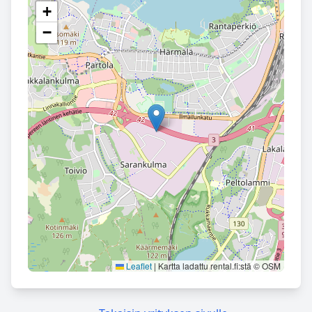
+
−
Leaflet
|
Kartta ladattu rental.fi:stä © OSM