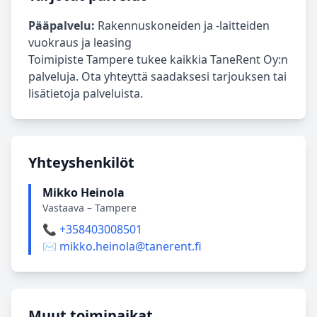
Pääpalvelu:
Rakennuskoneiden ja -laitteiden
vuokraus ja leasing
Toimipiste Tampere tukee kaikkia TaneRent Oy:n
palveluja. Ota yhteyttä saadaksesi tarjouksen tai
lisätietoja palveluista.
Yhteyshenkilöt
Mikko Heinola
Vastaava – Tampere
📞 +358403008501
✉️ mikko.heinola@tanerent.fi
Muut toimipaikat