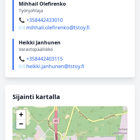
Mihhail Olefirenko
Työnjohtaja
📞 +358442433010
✉️ mihhail.olefirenko@tstoy.fi
Heikki Janhunen
Varastopäällikkö
📞 +358442403115
✉️ heikki.janhunen@tstoy.fi
Sijainti kartalla
+
−