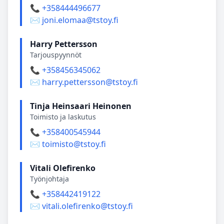
📞 +358444496677
✉️ joni.elomaa@tstoy.fi
Harry Pettersson
Tarjouspyynnöt
📞 +358456345062
✉️ harry.pettersson@tstoy.fi
Tinja Heinsaari Heinonen
Toimisto ja laskutus
📞 +358400545944
✉️ toimisto@tstoy.fi
Vitali Olefirenko
Työnjohtaja
📞 +358442419122
✉️ vitali.olefirenko@tstoy.fi