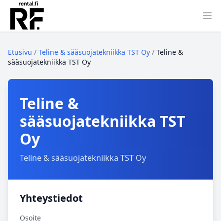
Ava
Etusivu
/
Teline & sääsuojatekniikka TST Oy
/
Teline &
sääsuojatekniikka TST Oy
Teline &
sääsuojatekniikka TST
Oy
Teline & sääsuojatekniikka TST Oy
Yhteystiedot
Osoite