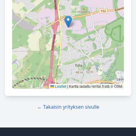
Leaflet
|
Kartta ladattu rental.fi:stä © OSM
← Takaisin yrityksen sivulle