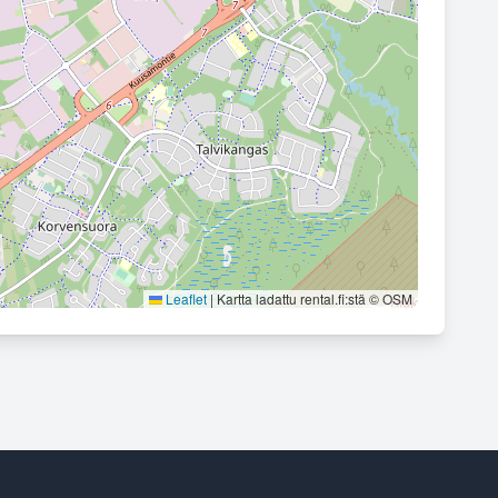
Leaflet
|
Kartta ladattu rental.fi:stä © OSM