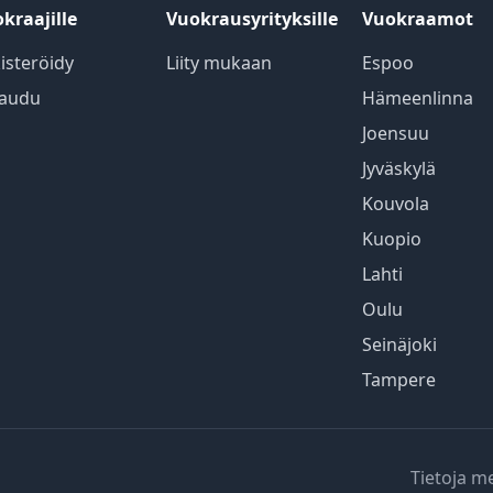
kraajille
Vuokrausyrityksille
Vuokraamot
isteröidy
Liity mukaan
Espoo
jaudu
Hämeenlinna
Joensuu
Jyväskylä
Kouvola
Kuopio
Lahti
Oulu
Seinäjoki
Tampere
Tietoja m