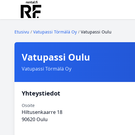
Etusivu
/
Vatupassi Törmälä Oy
/
Vatupassi Oulu
Vatupassi Oulu
Vatupassi Törmälä Oy
Yhteystiedot
Osoite
Hiltusenkaarre 18
90620 Oulu