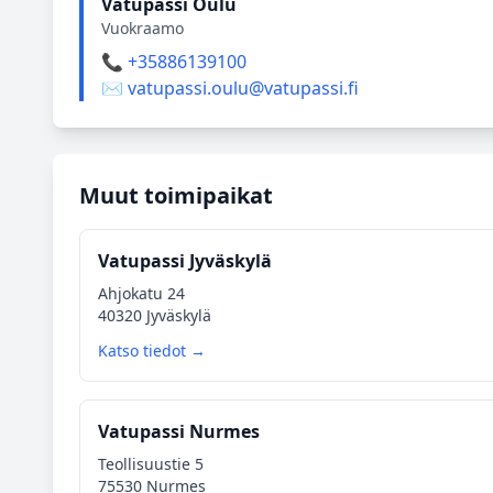
Vatupassi Oulu
Vuokraamo
📞 +35886139100
✉️ vatupassi.oulu@vatupassi.fi
Muut toimipaikat
Vatupassi Jyväskylä
Ahjokatu 24
40320 Jyväskylä
Katso tiedot →
Vatupassi Nurmes
Teollisuustie 5
75530 Nurmes