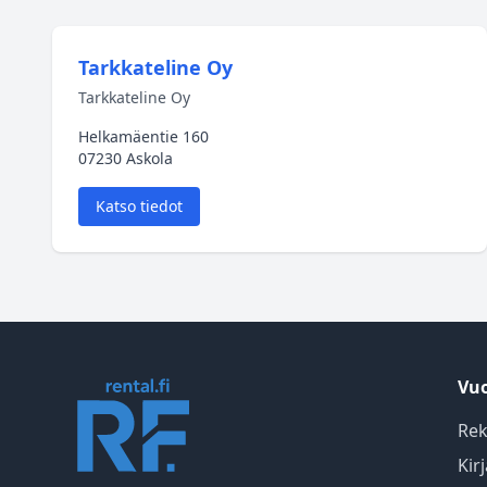
Tarkkateline Oy
Tarkkateline Oy
Helkamäentie 160
07230 Askola
Katso tiedot
Vuo
Rek
Kir