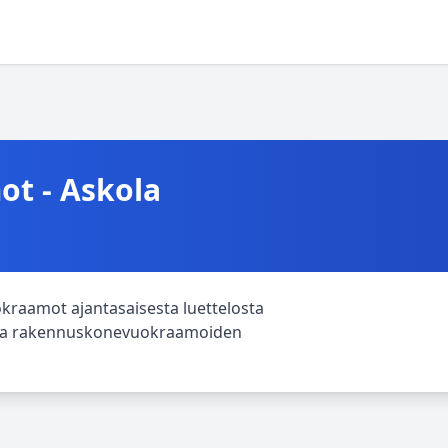
t - Askola
kraamot ajantasaisesta luettelosta
htava rakennuskonevuokraamoiden