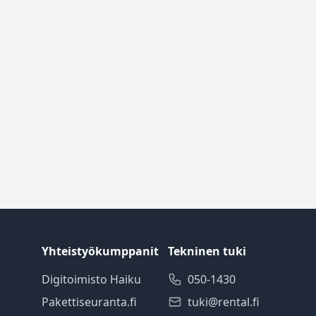
Yhteistyökumppanit
Tekninen tuki
Digitoimisto Haiku
050-1430
Pakettiseuranta.fi
tuki@rental.fi