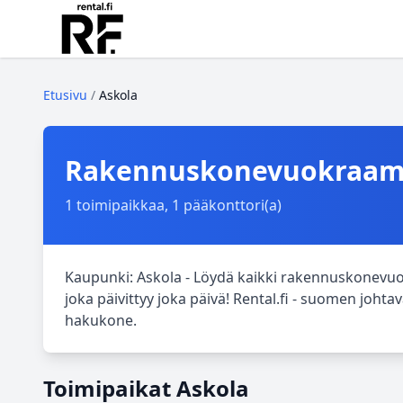
Etusivu
/
Askola
Rakennuskonevuokraamo
1 toimipaikkaa, 1 pääkonttori(a)
Kaupunki: Askola - Löydä kaikki rakennuskonevuo
joka päivittyy joka päivä! Rental.fi - suomen jo
hakukone.
Toimipaikat Askola