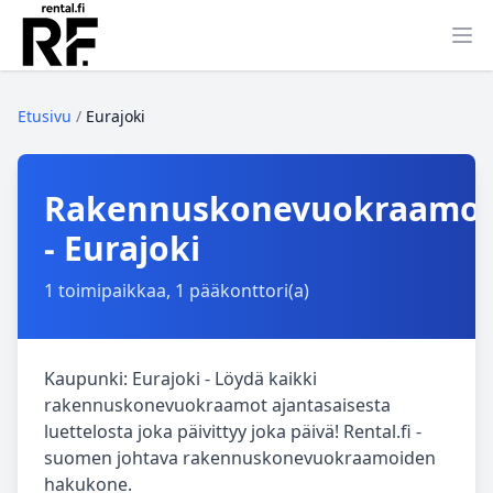
Ava
Etusivu
/
Eurajoki
Rakennuskonevuokraamo
- Eurajoki
1 toimipaikkaa, 1 pääkonttori(a)
Kaupunki: Eurajoki - Löydä kaikki
rakennuskonevuokraamot ajantasaisesta
luettelosta joka päivittyy joka päivä! Rental.fi -
suomen johtava rakennuskonevuokraamoiden
hakukone.