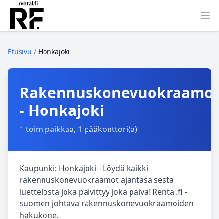
Ava
Etusivu
/
Honkajoki
Rakennuskonevuokraamo
- Honkajoki
1 toimipaikkaa, 1 pääkonttori(a)
Kaupunki: Honkajoki - Löydä kaikki
rakennuskonevuokraamot ajantasaisesta
luettelosta joka päivittyy joka päivä! Rental.fi -
suomen johtava rakennuskonevuokraamoiden
hakukone.