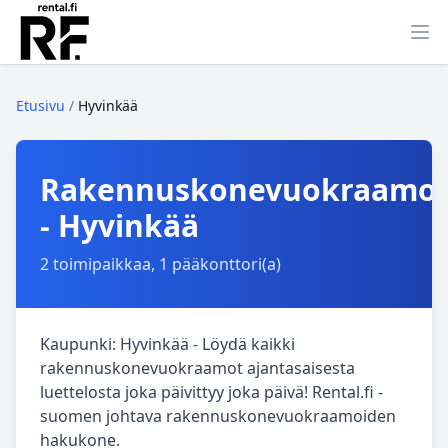
Ava
Etusivu
/
Hyvinkää
Rakennuskonevuokraamo
- Hyvinkää
2 toimipaikkaa, 1 pääkonttori(a)
Kaupunki: Hyvinkää - Löydä kaikki
rakennuskonevuokraamot ajantasaisesta
luettelosta joka päivittyy joka päivä! Rental.fi -
suomen johtava rakennuskonevuokraamoiden
hakukone.