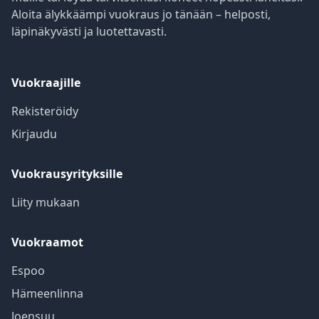
Aloita älykkäämpi vuokraus jo tänään – helposti,
läpinäkyvästi ja luotettavasti.
Vuokraajille
Rekisteröidy
Kirjaudu
Vuokrausyrityksille
Liity mukaan
Vuokraamot
Espoo
Hämeenlinna
Joensuu