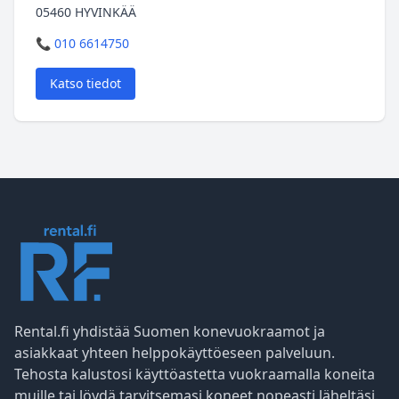
05460 HYVINKÄÄ
📞 010 6614750
Katso tiedot
Rental.fi yhdistää Suomen konevuokraamot ja
asiakkaat yhteen helppokäyttöeseen palveluun.
Tehosta kalustosi käyttöastetta vuokraamalla koneita
muille tai löydä tarvitsemasi koneet nopeasti läheltäsi.