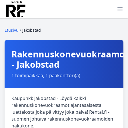
Ava
Etusivu
/
Jakobstad
Rakennuskonevuokraamo
- Jakobstad
1 toimipaikkaa, 1 pääkonttori(a)
Kaupunki: Jakobstad - Löydä kaikki
rakennuskonevuokraamot ajantasaisesta
luettelosta joka päivittyy joka päivä! Rental.fi -
suomen johtava rakennuskonevuokraamoiden
hakukone.