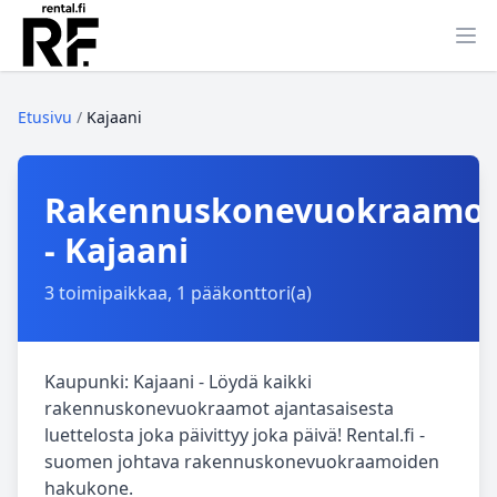
Ava
Etusivu
/
Kajaani
Rakennuskonevuokraamo
- Kajaani
3 toimipaikkaa, 1 pääkonttori(a)
Kaupunki: Kajaani - Löydä kaikki
rakennuskonevuokraamot ajantasaisesta
luettelosta joka päivittyy joka päivä! Rental.fi -
suomen johtava rakennuskonevuokraamoiden
hakukone.