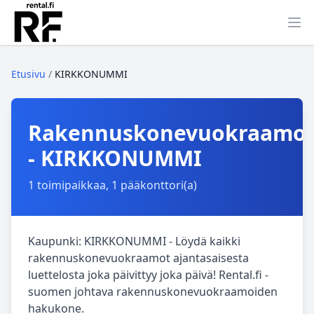
Ava
Etusivu
/
KIRKKONUMMI
Rakennuskonevuokraamo
- KIRKKONUMMI
1 toimipaikkaa, 1 pääkonttori(a)
Kaupunki: KIRKKONUMMI - Löydä kaikki
rakennuskonevuokraamot ajantasaisesta
luettelosta joka päivittyy joka päivä! Rental.fi -
suomen johtava rakennuskonevuokraamoiden
hakukone.