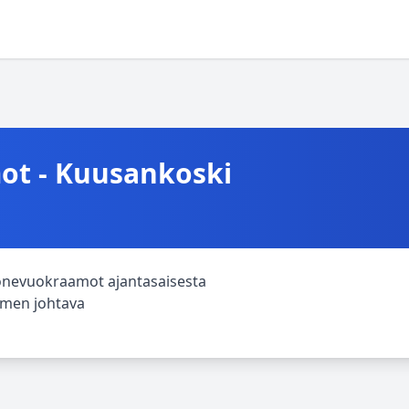
t - Kuusankoski
onevuokraamot ajantasaisesta
uomen johtava