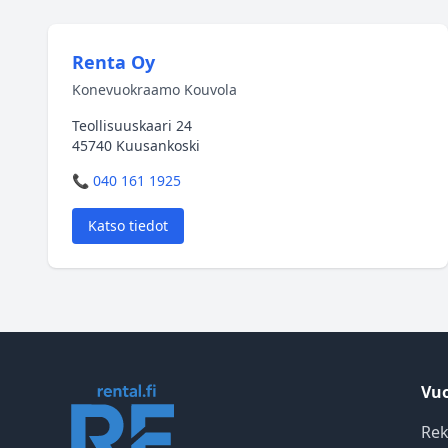
Renta Oy
Konevuokraamo Kouvola
Teollisuuskaari 24
45740 Kuusankoski
📞 040 161 1925
Katso tiedot
Vuo
Rek