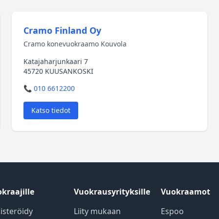
Cramo Finland Oy
Cramo konevuokraamo Kouvola
Katajaharjunkaari 7
45720 KUUSANKOSKI
📞 010 6612200
Katso tiedot
kraajille
Vuokrausyrityksille
Vuokraamot
isteröidy
Liity mukaan
Espoo