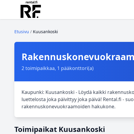
Etusivu
/
Kuusankoski
Rakennuskonevuokraamo
2 toimipaikkaa, 1 pääkonttori(a)
Kaupunki: Kuusankoski - Löydä kaikki rakennusk
luettelosta joka päivittyy joka päivä! Rental.fi - s
rakennuskonevuokraamoiden hakukone.
Toimipaikat Kuusankoski