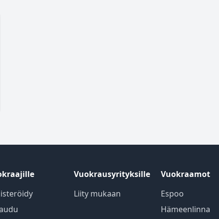
kraajille
Vuokrausyrityksille
Vuokraamot
isteröidy
Liity mukaan
Espoo
jaudu
Hämeenlinna