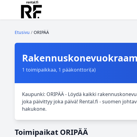
Etusivu
/
ORIPÄÄ
Rakennuskonevuokraamo
1 toimipaikkaa, 1 pääkonttori(a)
Kaupunki: ORIPÄÄ - Löydä kaikki rakennuskonevuo
joka päivittyy joka päivä! Rental.fi - suomen jo
hakukone.
Toimipaikat ORIPÄÄ