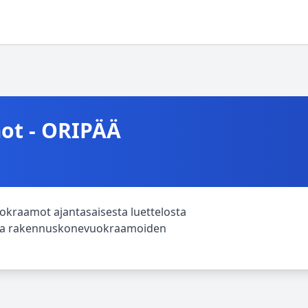
t - ORIPÄÄ
kraamot ajantasaisesta luettelosta
htava rakennuskonevuokraamoiden