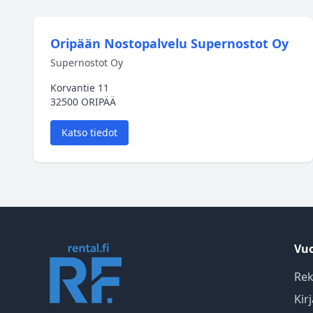
Oripään Nostopalvelu Supernostot Oy
Supernostot Oy
Korvantie 11
32500 ORIPÄÄ
Katso tiedot
Vuo
Rek
Kir