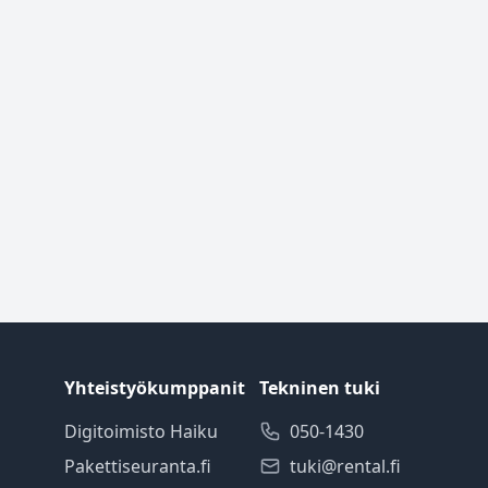
Yhteistyökumppanit
Tekninen tuki
Digitoimisto Haiku
050-1430
Pakettiseuranta.fi
tuki@rental.fi