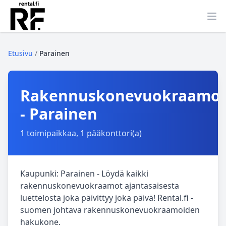
Ava
Etusivu
/
Parainen
Rakennuskonevuokraamo
- Parainen
1 toimipaikkaa, 1 pääkonttori(a)
Kaupunki: Parainen - Löydä kaikki
rakennuskonevuokraamot ajantasaisesta
luettelosta joka päivittyy joka päivä! Rental.fi -
suomen johtava rakennuskonevuokraamoiden
hakukone.