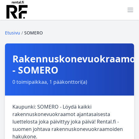
Ava
Etusivu
/
SOMERO
Rakennuskonevuokraamo
- SOMERO
0 toimipaikkaa, 1 pääkonttori(a)
Kaupunki: SOMERO - Löydä kaikki
rakennuskonevuokraamot ajantasaisesta
luettelosta joka päivittyy joka päivä! Rental.fi -
suomen johtava rakennuskonevuokraamoiden
hakukone.