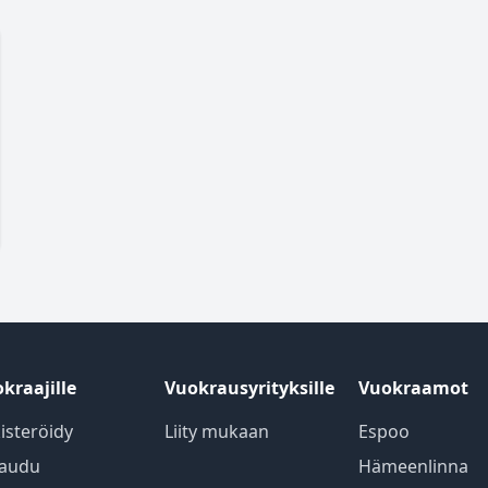
kraajille
Vuokrausyrityksille
Vuokraamot
isteröidy
Liity mukaan
Espoo
jaudu
Hämeenlinna