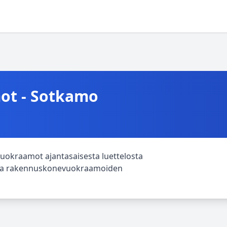
t - Sotkamo
uokraamot ajantasaisesta luettelosta
htava rakennuskonevuokraamoiden