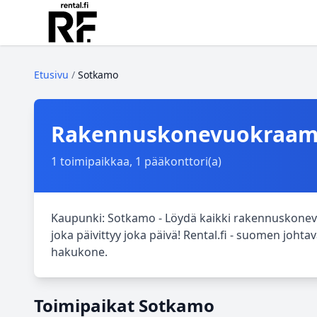
Etusivu
/
Sotkamo
Rakennuskonevuokraamo
1 toimipaikkaa, 1 pääkonttori(a)
Kaupunki: Sotkamo - Löydä kaikki rakennuskonev
joka päivittyy joka päivä! Rental.fi - suomen jo
hakukone.
Toimipaikat Sotkamo