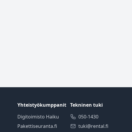
Yhteistyökumppanit
Tekninen tuki
Digitoimisto Haiku
050-1430
Pakettiseuranta.fi
tuki@rental.fi