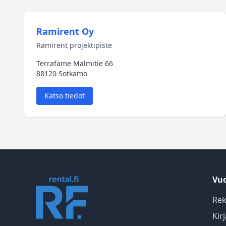
Ramirent Oy
Ramirent projektipiste
Terrafame Malmitie 66
88120 Sotkamo
Katso tiedot
Vuo
Rek
Kir