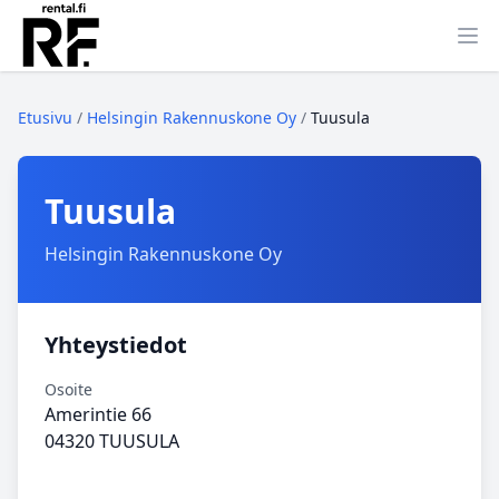
Ava
Etusivu
/
Helsingin Rakennuskone Oy
/
Tuusula
Tuusula
Helsingin Rakennuskone Oy
Yhteystiedot
Osoite
Amerintie 66
04320 TUUSULA