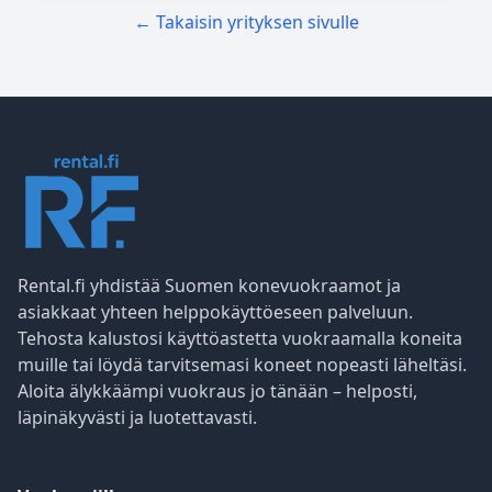
← Takaisin yrityksen sivulle
Rental.fi yhdistää Suomen konevuokraamot ja
asiakkaat yhteen helppokäyttöeseen palveluun.
Tehosta kalustosi käyttöastetta vuokraamalla koneita
muille tai löydä tarvitsemasi koneet nopeasti läheltäsi.
Aloita älykkäämpi vuokraus jo tänään – helposti,
läpinäkyvästi ja luotettavasti.