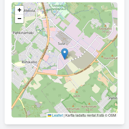
+
−
Leaflet
|
Kartta ladattu rental.fi:stä © OSM