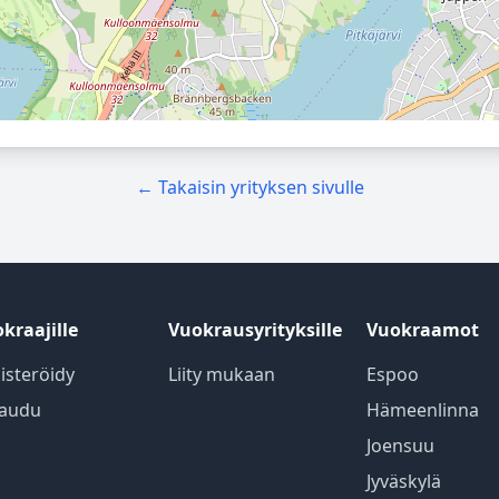
← Takaisin yrityksen sivulle
kraajille
Vuokrausyrityksille
Vuokraamot
isteröidy
Liity mukaan
Espoo
jaudu
Hämeenlinna
Joensuu
Jyväskylä