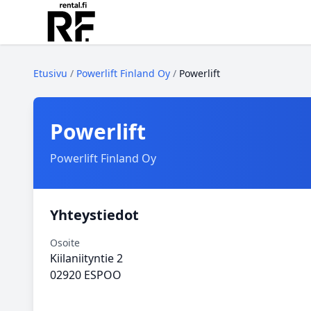
Etusivu
/
Powerlift Finland Oy
/
Powerlift
Powerlift
Powerlift Finland Oy
Yhteystiedot
Osoite
Kiilaniityntie 2
02920 ESPOO