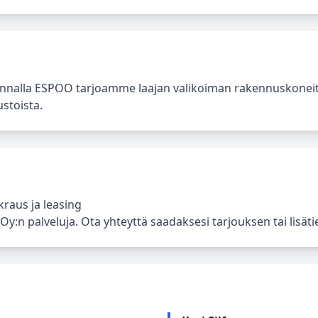
akunnalla ESPOO tarjoamme laajan valikoiman rakennuskonei
ustoista.
raus ja leasing
y:n palveluja. Ota yhteyttä saadaksesi tarjouksen tai lisätie