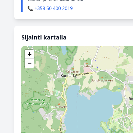
📞 +358 50 400 2019
Sijainti kartalla
+
−