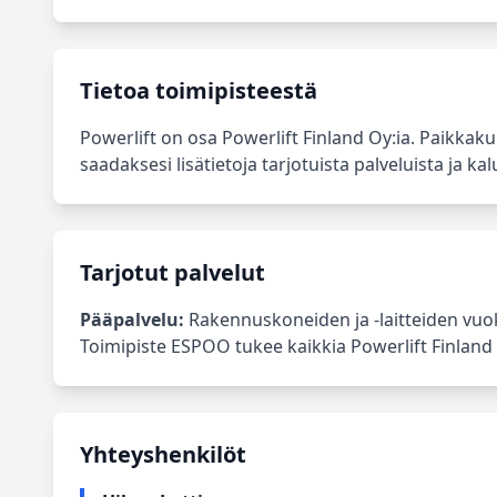
Tietoa toimipisteestä
Powerlift on osa Powerlift Finland Oy:ia. Paikk
saadaksesi lisätietoja tarjotuista palveluista ja kal
Tarjotut palvelut
Pääpalvelu:
Rakennuskoneiden ja -laitteiden vuok
Toimipiste ESPOO tukee kaikkia Powerlift Finland O
Yhteyshenkilöt