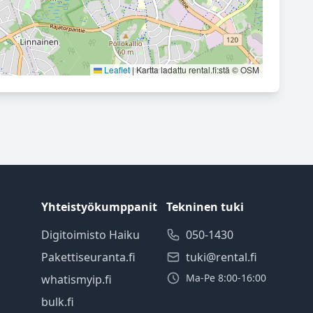
Leaflet
|
Kartta ladattu rental.fi:stä © OSM
Yhteistyökumppanit
Tekninen tuki
Digitoimisto Haiku
050-1430
Pakettiseuranta.fi
tuki@rental.fi
Ma-Pe 8:00-16:00
whatismyip.fi
bulk.fi