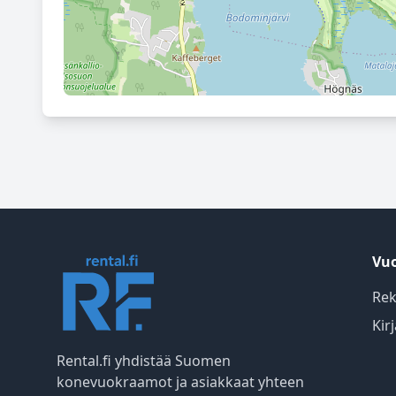
Vuo
Rek
Kir
Rental.fi yhdistää Suomen
konevuokraamot ja asiakkaat yhteen