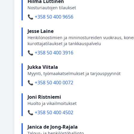
Hilma Luttinen
Nosturiautojen tilaukset
📞 +358 50 400 9656
Jesse Laine
Henkilönostimien ja mininostureiden vuokraus, konei
kurottajatilaukset ja tankkauspalvelu
📞 +358 50 400 3916
Jukka Viitala
Myynti, työmaakatselmukset ja tarjouspyynnöt
📞 +358 50 400 0072
Joni Ristniemi
Huolto ja vikailmoitukset
📞 +358 50 400 4502
Janica de Jong-Rajala
Talous- ja henkilöstöhallinto